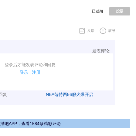
已过期
投票
反馈
举报
发表评论:
表评论了！
登录后才能发表评论和回复
规.
登录
|
注册
广告、侮辱攻击他人、刷屏等信息.
表回复
NBA范特西56服火爆开启
播吧APP，查看1584条精彩评论