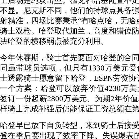
士后场是纯攻击型。猛龙和活塞配置不
不显。尼克斯不同，他们的持球点具备
射精准，四场比赛秉承“有哈点哈，无哈
骑士双枪。哈登取代加兰，高度和错位
决哈登的横移弱点被充分利用。
今年休赛期，骑士首先要面对哈登的合
同虽带球员选项，但只有1330万美元
士透露骑士愿意留下哈登，ESPN劳资协
一个方案：哈登可以放弃价值4230万
签订一份起薪2800万美元、为期2年价值
样骑士完成补强后仍能保证工资总额在
哈登早已放下自负转型，来到骑士后接
登在季后赛出现了效率下降、失误爆表的问