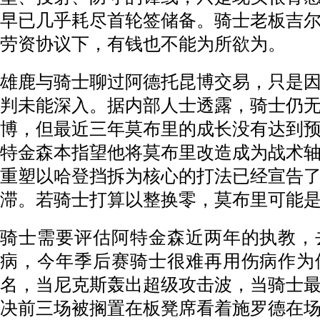
早已几乎耗尽首轮签储备。骑士老板吉
劳资协议下，有钱也不能为所欲为。
雄鹿与骑士聊过阿德托昆博交易，只是
判未能深入。据内部人士透露，骑士仍
博，但最近三年莫布里的成长没有达到
特金森本指望他将莫布里改造成为战术
重塑以哈登挡拆为核心的打法已经宣告
滞。若骑士打算以整换零，莫布里可能
骑士需要评估阿特金森近两年的执教，
病，今年季后赛骑士很难再用伤病作为
名，当尼克斯轰出超级攻击波，当骑士
决前三场被搁置在板凳席看着施罗德在