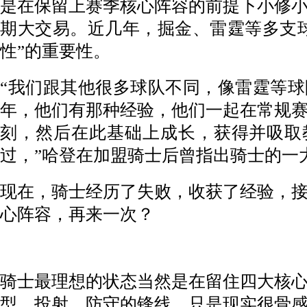
是在保留上赛季核心阵容的前提下小修
期大交易。近几年，掘金、雷霆等多支
性”的重要性。
“我们跟其他很多球队不同，像雷霆等
年，他们有那种经验，他们一起在常规
刻，然后在此基础上成长，获得并吸取
过，”哈登在加盟骑士后曾指出骑士的一
现在，骑士经历了失败，收获了经验，
心阵容，再来一次？
骑士最理想的状态当然是在留住四大核
型、投射、防守的锋线，只是现实很骨