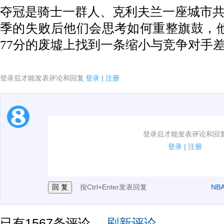
夺冠是骑士一群人、克利夫兰一座城市
季的失败后他们会思考如何重整旗鼓，
77分的废墟上找到一条缩小与竞争对手
登录后才能发表评论和回复
登录
|
注册
1.电脑端新用户可以发表评论了！
登录后才能发表评论和回
2.发言请遵守国家法律法规.
登录
|
注册
3.禁止发布任何宣传、广告、侮辱攻击他人、刷屏等信
按Ctrl+Enter发表回复
NB
已有
1567
条评论。
刷新评论