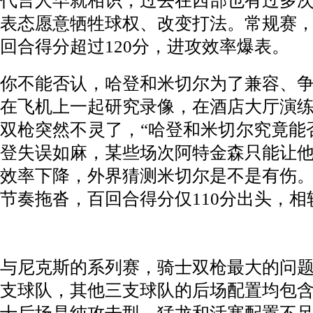
代言人早就相识，过去在西部也有过多
表态愿意牺牲球权、改变打法。常规赛
回合得分超过120分，进攻效率爆表。
你不能否认，哈登和米切尔为了兼容、
在飞机上一起研究录像，在酒店大厅演
双枪突然不灵了，“哈登和米切尔究竟能
登失误如麻，某些场次阿特金森只能让
效率下降，外界猜测米切尔是不是有伤
节奏拖沓，百回合得分仅110分出头，
与尼克斯的系列赛，骑士双枪最大的问
支球队，其他三支球队的后场配置均包