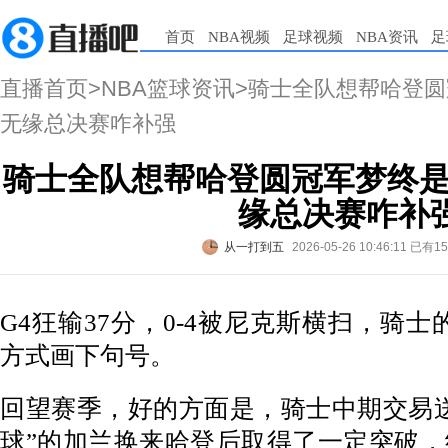
首页
NBA视频
足球视频
NBA资讯
足
直播首页
>
NBA篮球资讯
>骑士全队想帮哈登圆
无缘总决赛咋补强
骑士全队想帮哈登圆冠军梦终是一
缘总决赛咋补
从一打到五
2026-05-26 10:46:11
已有1
G4狂输37分，0-4被尼克斯横扫，骑士的
方式画下句号。
回望赛季，好的方面是，骑士中期交易
球”的加兰换来哈登后取得了一定突破