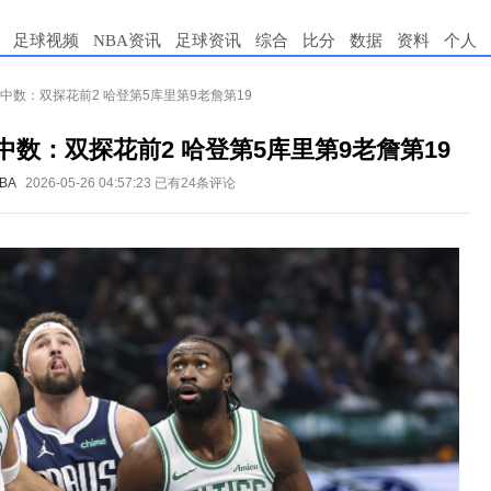
足球视频
NBA资讯
足球资讯
综合
比分
数据
资料
个人
命中数：双探花前2 哈登第5库里第9老詹第19
中数：双探花前2 哈登第5库里第9老詹第19
BA
2026-05-26 04:57:23
已有24条评论