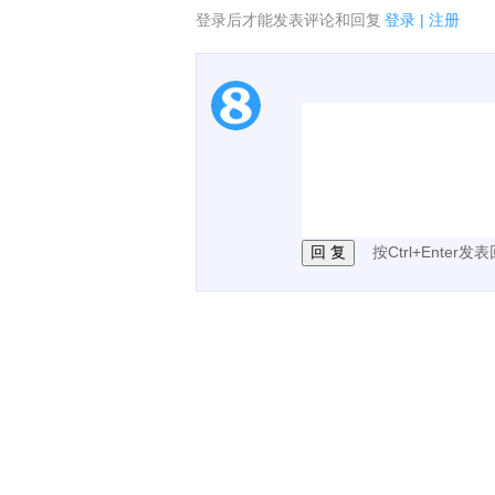
登录后才能发表评论和回复
登录
|
注册
1.电脑端新用户可以发
2.发言请遵守国家法律法
3.禁止发布任何宣传、
按Ctrl+Enter发
已有
24
条评论。
刷新评论
下载