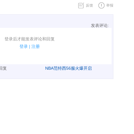
反馈
举报
发表评论:
表评论了！
登录后才能发表评论和回复
规.
登录
|
注册
广告、侮辱攻击他人、刷屏等信息.
表回复
NBA范特西56服火爆开启
直播吧APP，查看24条精彩评论