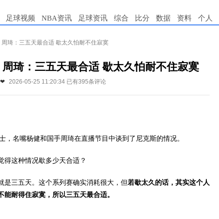
足球视频
NBA资讯
足球资讯
综合
比分
数据
资料
个人
！周琦：三五天最合适 歇太久怕耐不住寂寞
！周琦：三五天最合适 歇太久怕耐不住寂寞
❤
2026-05-25 11:20:34
已有395条评论
0骑士，名嘴杨健和国手周琦在直播节目中谈到了尼克斯的情况。
觉得这种情况歇多少天合适？
就是三五天。这个系列赛确实消耗很大，但
若歇太久的话，其实这个人
不能耐得住寂寞，所以三五天最合适。