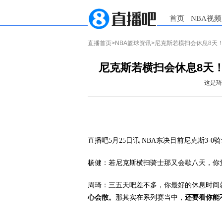
首页
NBA视频
直播首页
>
NBA篮球资讯
>尼克斯若横扫会休息8天
尼克斯若横扫会休息8天
这是琦
直播吧5月25日讯
NBA东决目前尼克斯3-
杨健：若尼克斯横扫骑士那又会歇八天，你
周琦：三五天吧差不多，你最好的休息时间
心会散。
那其实在系列赛当中，
还要看你能