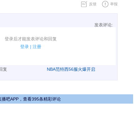
反馈
举报
发表评论:
表评论了！
登录后才能发表评论和回复
规.
登录
|
注册
广告、侮辱攻击他人、刷屏等信息.
表回复
NBA范特西56服火爆开启
播吧APP，查看395条精彩评论