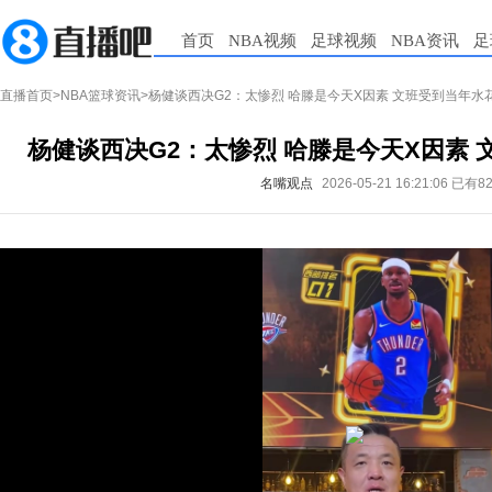
首页
NBA视频
足球视频
NBA资讯
足
直播首页
>
NBA篮球资讯
>杨健谈西决G2：太惨烈 哈滕是今天X因素 文班受到当年水
杨健谈西决G2：太惨烈 哈滕是今天X因素
名嘴观点
2026-05-21 16:21:06
已有8