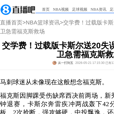
首页
NBA视频
足球视频
NBA资讯
足
直播首页
>
NBA篮球资讯
>交学费！过载版卡斯
卫急需福克斯救场
交学费！过载版卡斯尔送20失
卫急需福克斯救
从一打到五
2026-05-21 17:15:30
已有1
马刺球迷从未像现在这般想念福克斯。
福克斯因脚踝受伤缺席西决前两场，新秀
钟退赛，卡斯尔奔雷疾冲两战轰下42分
板、2次抢断，强攻够硬，中投飘逸，