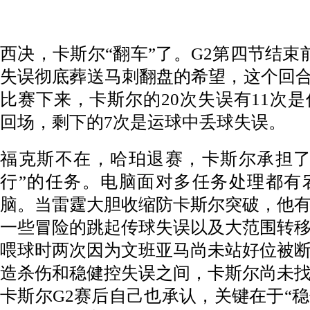
西决，卡斯尔“翻车”了。G2第四节结束
失误彻底葬送马刺翻盘的希望，这个回合
比赛下来，卡斯尔的20次失误有11次
回场，剩下的7次是运球中丢球失误。
福克斯不在，哈珀退赛，卡斯尔承担了
行”的任务。电脑面对多任务处理都有
脑。当雷霆大胆收缩防卡斯尔突破，他
一些冒险的跳起传球失误以及大范围转
喂球时两次因为文班亚马尚未站好位被
造杀伤和稳健控失误之间，卡斯尔尚未
卡斯尔G2赛后自己也承认，关键在于“