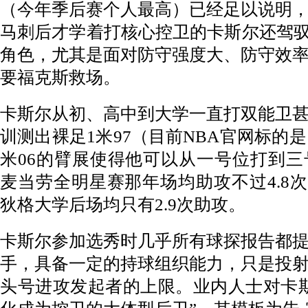
（今年季后赛个人最高）已经足以说明
马刺后才学着打核心控卫的卡斯尔还驾驭
角色，尤其是面对防守强度大、防守效
要福克斯救场。
卡斯尔从初、高中到大学一直打双能卫
训测出裸足1米97（目前NBA官网标的是
米06的臂展使得他可以从一号位打到
麦当劳全明星赛那年场均助攻不过4.8次
狄格大学后场均只有2.9次助攻。
卡斯尔参加选秀时几乎所有球探报告都
手，具备一定的持球组织能力，只是投
头号进攻发起者的上限。业内人士对卡