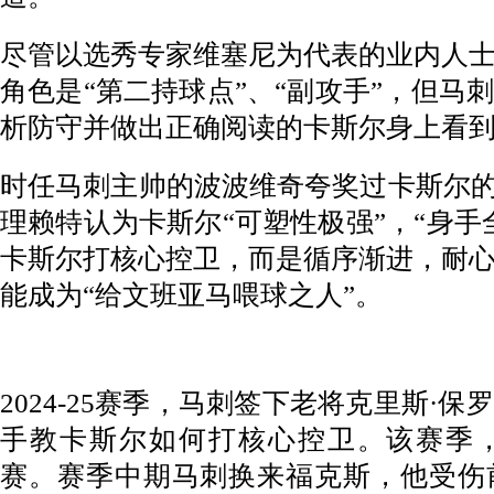
尽管以选秀专家维塞尼为代表的业内人
角色是“第二持球点”、“副攻手”，但马
析防守并做出正确阅读的卡斯尔身上看
时任马刺主帅的波波维奇夸奖过卡斯尔的
理赖特认为卡斯尔“可塑性极强”，“身手
卡斯尔打核心控卫，而是循序渐进，耐
能成为“给文班亚马喂球之人”。
2024-25赛季，马刺签下老将克里斯·
手教卡斯尔如何打核心控卫。该赛季，
赛。赛季中期马刺换来福克斯，他受伤