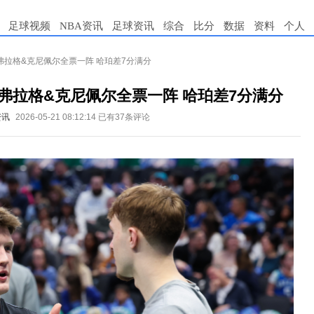
足球视频
NBA资讯
足球资讯
综合
比分
数据
资料
个人
弗拉格&克尼佩尔全票一阵 哈珀差7分满分
弗拉格&克尼佩尔全票一阵 哈珀差7分满分
资讯
2026-05-21 08:12:14
已有37条评论