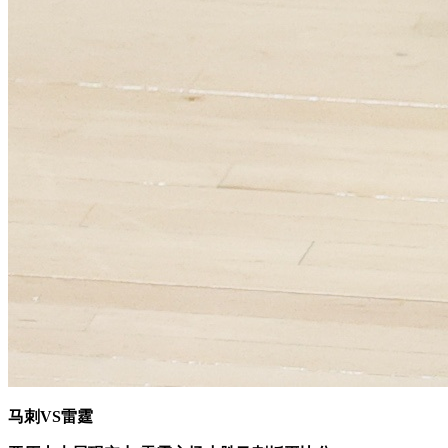
马刺VS雷霆