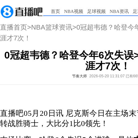
首页
NBA视频
足球视频
NBA资讯
足
直播首页
>
NBA篮球资讯
>0冠超韦德？哈登今
涯才7次！
0冠超韦德？哈登今年6次失误
涯才7次！
节奏大师
2026-05-20 11:31:07
已有66
直播吧05月20日讯 尼克斯今日在主场
转战胜骑士，大比分1比0领先！