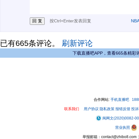
3.禁止发布任何宣传、广告、侮辱攻击他人、刷屏等信
按Ctrl+Enter发表回复
NB
已有
665
条评论。
刷新评论
下载直播吧APP，查看665条精彩
合作网站:
手机直播吧
18
联系我们
用户协议
隐私政策
报错反馈
投诉
闽网文(2020)0082-0
营业执照
举报邮箱：contact@zhibo8.c