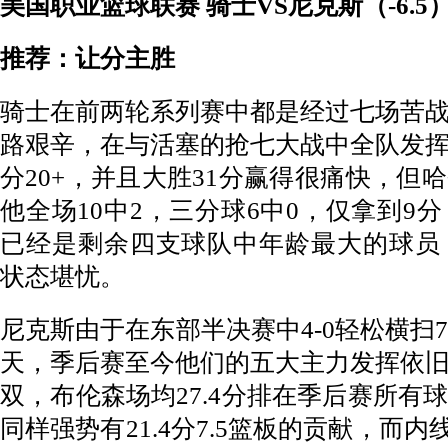
美国职业篮球联赛 骑士VS尼克斯（-6.5
推荐：让分主胜
骑士在前两轮系列赛中都是经过七场苦
路艰辛，在与活塞的抢七大战中全队发
分20+，并且大胜31分赢得很痛快，但
他全场10中2，三分球6中0，仅拿到9
已经是剩余四支球队中年龄最大的球员
状态堪忧。
尼克斯由于在东部半决赛中4-0轻松横扫
天，季后赛至今他们的五大主力发挥依
双，布伦森场均27.4分排在季后赛所有
同样强势有21.4分7.5篮板的贡献，而内