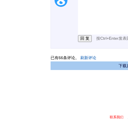
1.电脑端新用户可以发
2.发言请遵守国家法律法
3.禁止发布任何宣传、
按Ctrl+Enter发
已有
66
条评论。
刷新评论
下载
联系我们