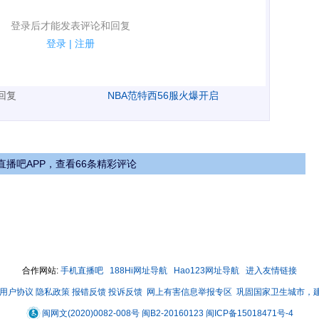
表评论了！
登录后才能发表评论和回复
规.
登录
|
注册
广告、侮辱攻击他人、刷屏等信息.
表回复
NBA范特西56服火爆开启
直播吧APP，查看66条精彩评论
合作网站:
手机直播吧
188Hi网址导航
Hao123网址导航
进入友情链接
用户协议
隐私政策
报错反馈
投诉反馈
网上有害信息举报专区
巩固国家卫生城市，
闽网文(2020)0082-008号
闽B2-20160123
闽ICP备15018471号-4