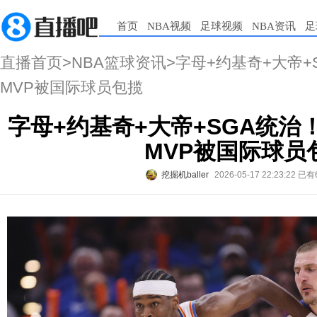
首页
NBA视频
足球视频
NBA资讯
足
直播首页
>
NBA篮球资讯
>字母+约基奇+大帝+
MVP被国际球员包揽
字母+约基奇+大帝+SGA统治！
MVP被国际球员
挖掘机baller
2026-05-17 22:23:22
已有