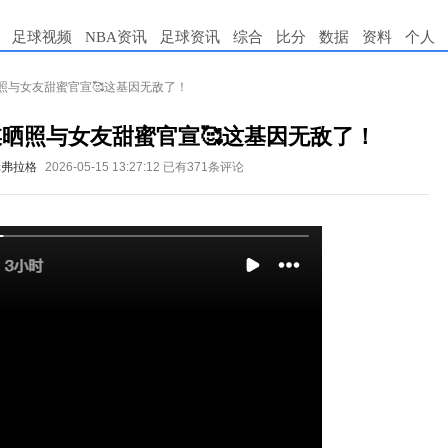
足球视频
NBA资讯
足球资讯
综合
比分
数据
资料
个人
照与女友甜蜜官宣🥰这基因无敌了！
晒照与女友甜蜜官宣🥰这基因无敌了！
元弗拉格
2026-05-15 13:27:12
已有371条评论