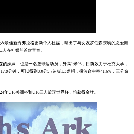
5年状元&最佳新秀弗拉格更新个人社媒，晒出了与女友罗伯森亲吻的恩爱照
二人在社媒的首次官宣。
伯森的妹妹，
也是一名篮球运动员，身高1米93，目前效力于杜克大学，
17.9分钟，可以得到8.0分5.7篮板1.3盖帽，投篮命中率41.6%，三分命
24年U18美洲杯和U18三人篮球世界杯，均获得金牌。