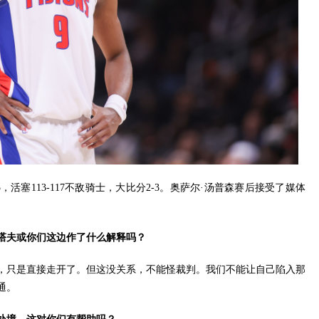
，活塞113-117不敌骑士，大比分2-3。奥萨尔·汤普森赛后接受了媒体
塔夫或你们这边作了什么解释吗？
，只是直接走开了。但这没关系，不能怪裁判。我们不能让自己陷入那
通。