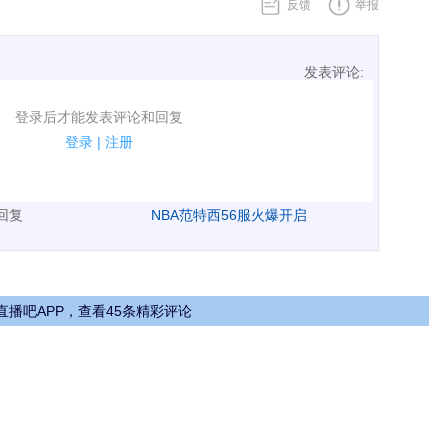
反馈
举报
发表评论:
表评论了！
登录后才能发表评论和回复
规.
登录
|
注册
广告、侮辱攻击他人、刷屏等信息.
表回复
NBA范特西56服火爆开启
直播吧APP，查看45条精彩评论