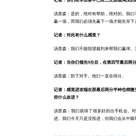
记者：你们在季后赛中已经三次面临淘汰的
汤普森：是的，绝对有帮助，绝对的。我们
赢一场，而我们必须先赢下一场才能生存下
记者：对此有什么感觉？
汤普森：我们不能指望裁判来帮我们赢球。
记者：当你们领先9分后，在第四节最后两
汤普森：防下对手。他们一直在得分。
记者：感觉进攻端在那最后两分半钟也稍微
些什么改进？
汤普森：我们获得了很多好的出手机会。
进。我们今天只是没投进，但我们会从中吸