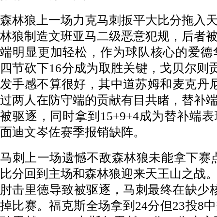
森林狼上一场力克马刺扳平大比分拖入
林狼制造文班亚马二级恶意犯规，后者
端明显更加轻松，作为球队核心的爱德华
四节砍下16分成为取胜关键，戈贝尔则贡
发手感不算很好，其中道苏姆和麦克丹尼
过两人在防守端的贡献有目共睹，替补
被驱逐，同时拿到15+9+4成为替补端
面迪文岑佐赛季报销缺阵。
马刺上一场遗憾不敌森林狼未能拿下赛点
比分回到主场和森林狼迎来天王山之战
肘击里德导致被驱逐，马刺最终在缺少
掉比赛。福克斯全场拿到24分但23投8