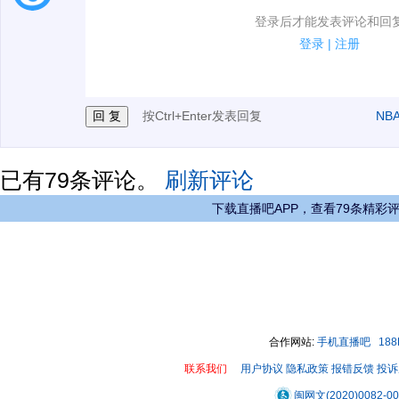
1.电脑端新用户可以发表评论了！
登录后才能发表评论和回
2.发言请遵守国家法律法规.
登录
|
注册
3.禁止发布任何宣传、广告、侮辱攻击他人、刷屏等信
按Ctrl+Enter发表回复
NB
已有
79
条评论。
刷新评论
下载直播吧APP，查看79条精彩
合作网站:
手机直播吧
18
联系我们
用户协议
隐私政策
报错反馈
投诉
闽网文(2020)0082-0