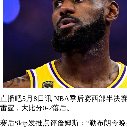
直播吧5月8日讯 NBA季后赛西部半决赛G
雷霆，大比分0-2落后。
赛后Skip发推点评詹姆斯：“勒布朗今