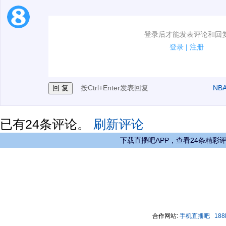
1.电脑端新用户可以发表评论了！
登录后才能发表评论和回
2.发言请遵守国家法律法规.
登录
|
注册
3.禁止发布任何宣传、广告、侮辱攻击他人、刷屏等信
按Ctrl+Enter发表回复
NB
已有
24
条评论。
刷新评论
下载直播吧APP，查看24条精彩
合作网站:
手机直播吧
18