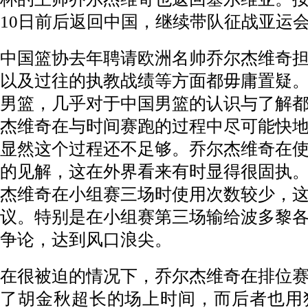
10日前后返回中国，继续带队征战亚运
中国篮协去年聘请欧洲名帅乔尔杰维奇
以及过往的执教战绩等方面都毋庸置疑
男篮，几乎对于中国男篮的认识与了解
杰维奇在与时间赛跑的过程中尽可能快
显然这个过程还不足够。乔尔杰维奇在
的见解，这在外界看来有时显得很固执
杰维奇在小组赛三场时使用次数较少，
议。特别是在小组赛第三场输给波多黎
争论，达到风口浪尖。
在很被迫的情况下，乔尔杰维奇在排位
了胡金秋超长的场上时间，而后者也用