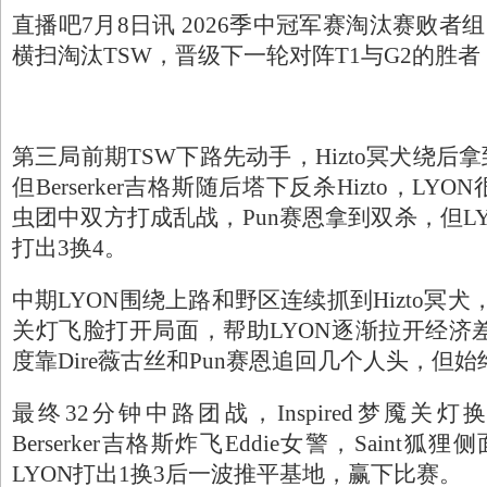
直播吧7月8日讯 2026季中冠军赛淘汰赛败者组
横扫淘汰TSW，晋级下一轮对阵T1与G2的胜者
第三局前期TSW下路先动手，Hizto冥犬绕后拿到
但Berserker吉格斯随后塔下反杀Hizto，LY
虫团中双方打成乱战，Pun赛恩拿到双杀，但L
打出3换4。
中期LYON围绕上路和野区连续抓到Hizto冥犬，In
关灯飞脸打开局面，帮助LYON逐渐拉开经济
度靠Dire薇古丝和Pun赛恩追回几个人头，但
最终32分钟中路团战，Inspired梦魇关灯换
Berserker吉格斯炸飞Eddie女警，Saint狐
LYON打出1换3后一波推平基地，赢下比赛。