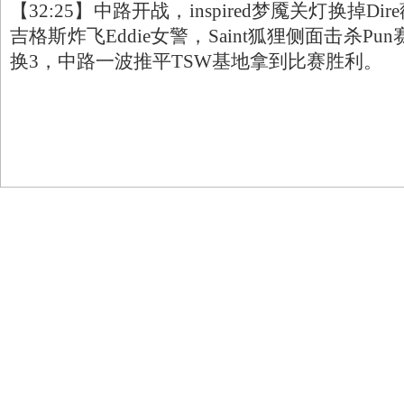
【32:25】中路开战，inspired梦魇关灯换掉Dire薇
吉格斯炸飞Eddie女警，Saint狐狸侧面击杀Pun
换3，中路一波推平TSW基地拿到比赛胜利。