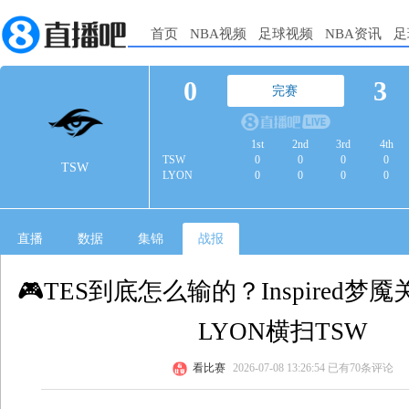
首页
NBA视频
足球视频
NBA资讯
足
0
3
完赛
1st
2nd
3rd
4th
TSW
0
0
0
0
TSW
LYON
0
0
0
0
直播
数据
集锦
战报
🎮TES到底怎么输的？Inspired梦魇
LYON横扫TSW
看比赛
2026-07-08 13:26:54
已有70条评论