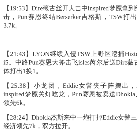
【19:53】Dire薇古丝开大击中inspired梦
击，Pun赛恩终结Berserker吉格斯，TSW
3.7k。
【21:43】LYON继续入侵TSW上野区逮捕Hi
i5。中路Pun赛恩大斧击飞isles芮尔后送Dir
体打出1换1。
【25:38】小龙团，Eddie女警夹子阵摆
inspired梦魇关灯吃龙，Pun赛恩被卖送Dhok
领先6k。
【28:24】Dhokla杰斯来中一炮打掉Eddie女
经济领先7k，双方拉开。