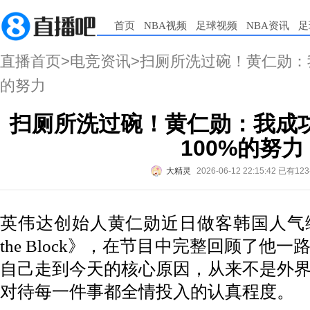
首页
NBA视频
足球视频
NBA资讯
足
直播首页
>
电竞资讯
>扫厕所洗过碗！黄仁勋：
的努力
扫厕所洗过碗！黄仁勋：我成
100%的努力
大精灵
2026-06-12 22:15:42
已有12
英伟达创始人黄仁勋近日做客韩国人气综艺节目
the Block》，在节目中完整回顾了他
自己走到今天的核心原因，从来不是外
对待每一件事都全情投入的认真程度。