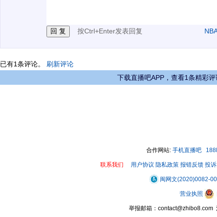
3.禁止发布任何宣传、广告、侮辱攻击他人、刷屏等信
按Ctrl+Enter发表回复
NB
已有
1
条评论。
刷新评论
下载直播吧APP，查看1条精彩评
合作网站:
手机直播吧
18
联系我们
用户协议
隐私政策
报错反馈
投诉
闽网文(2020)0082-0
营业执照
举报邮箱：contact@zhibo8.c