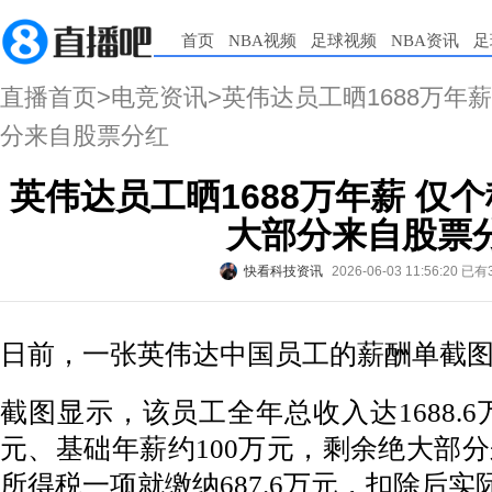
首页
NBA视频
足球视频
NBA资讯
足
直播首页
>
电竞资讯
>英伟达员工晒1688万年薪
分来自股票分红
英伟达员工晒1688万年薪 仅个税
大部分来自股票
快看科技资讯
2026-06-03 11:56:20
已有
日前，一张英伟达中国员工的薪酬单截
截图显示，该员工全年总收入达1688.6万
元、基础年薪约100万元，剩余绝大部
所得税一项就缴纳687.6万元，扣除后