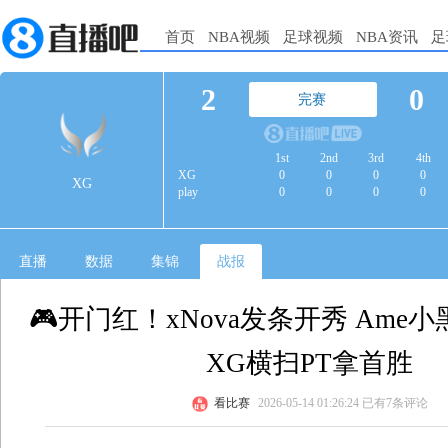
首页
NBA视频
足球视频
NBA资讯
足
2
0
完赛
1st
2nd
3rd
4th
XG
0
0
0
0
XG
play
0
0
0
0
直播
数据
集锦
战报
🎮开门红！xNova发条开秀 Ame小
XG横扫PT拿首胜
看比赛
2026-05-14 01:26:24
已有7条评论