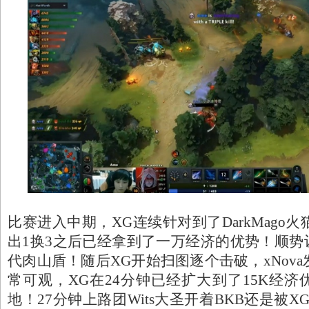
比赛进入中期，XG连续针对到了DarkMago火
出1换3之后已经拿到了一万经济的优势！顺势
代肉山盾！随后XG开始扫图逐个击破，xNov
常可观，XG在24分钟已经扩大到了15K经
地！27分钟上路团Wits大圣开着BKB还是被X