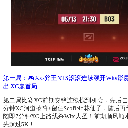
第一局：🎮Xxs斧王NTS滚滚连续强开Wits影
出 XG赢首局
第二局比赛XG前期交锋连续找到机会，先后击
分钟XG河道抢符+留住Scofield花仙子，随
随即7分钟XG上路线杀Wits大圣！前期顺风顺
先超过5K！