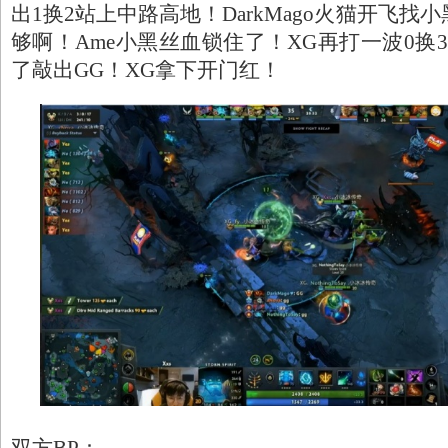
出1换2站上中路高地！DarkMago火猫开飞找
够啊！Ame小黑丝血锁住了！XG再打一波0换3，P
了敲出GG！XG拿下开门红！