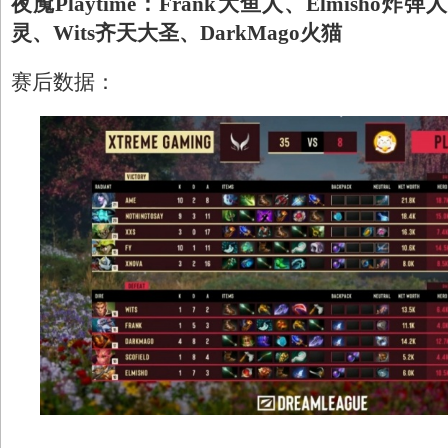
夜魇Playtime：Frank大鱼人、Elmisho炸弹人
灵、Wits齐天大圣、DarkMago火猫
赛后数据：