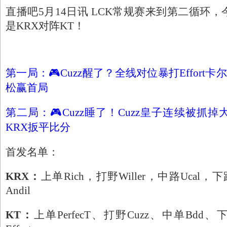
直播吧5月14日讯 LCK常规赛来到第二循环
是KRX对阵KT！
第一局：🎮Cuzz醒了？全线对位暴打Effort卡
松赢首局
第二局：🎮Cuzz睡了！Cuzz皇子连续被抓掉大
KRX扳平比分
首发名单：
KRX：
上单Rich，打野Willer，中路Ucal，下路
Andil
KT：
上单PerfecT、打野Cuzz、中单Bdd、