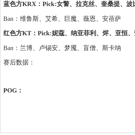
蓝色方KRX：Pick:女警、拉克丝、奎桑提、
Ban：维鲁斯、艾希、巨魔、薇恩、安蓓萨
红色方KT：Pick:妮蔻、纳亚菲利、烬、亚恒、
Ban：兰博、卢锡安、梦魇、盲僧、斯卡纳
赛后数据：
POG：