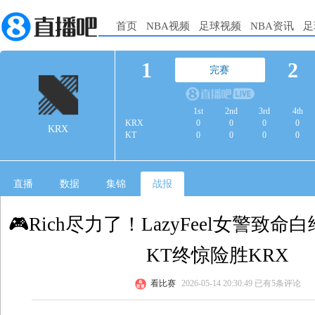
首页
NBA视频
足球视频
NBA资讯
足
1
2
完赛
1st
2nd
3rd
4th
KRX
0
0
0
0
KRX
KT
0
0
0
0
直播
数据
集锦
战报
🎮Rich尽力了！LazyFeel女警致
KT终惊险胜KRX
看比赛
2026-05-14 20:30:49
已有5条评论