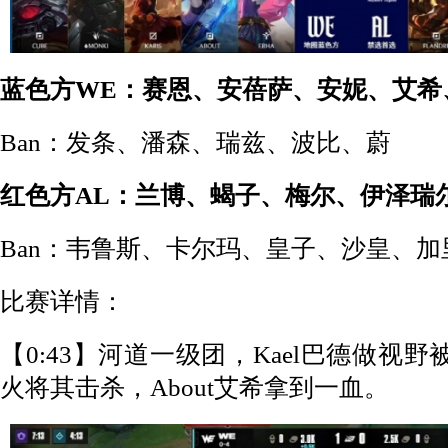
蓝色方WE：赛恩、安蓓萨、安妮、艾希
Ban：发条、潘森、瑞兹、波比、蔚
红色方AL：兰博、蝎子、梅尔、伊泽瑞
Ban：韦鲁斯、卡尔玛、皇子、沙皇、加
比赛详情：
【0:43】河道一级团，Kael巴德做视
火将其击杀，About艾希拿到一血。