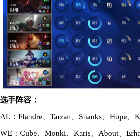
选手阵容：
AL：Flandre、Tarzan、Shanks、Hope、K
WE：Cube、Monki、Karis、About、Erh