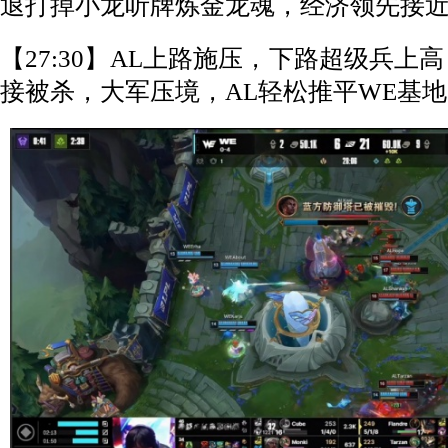
退打掉小龙听牌炼金龙魂，经济领先接近
【27:30】AL上路施压，下路超级兵上高
接被杀，大军压境，AL轻松推平WE基