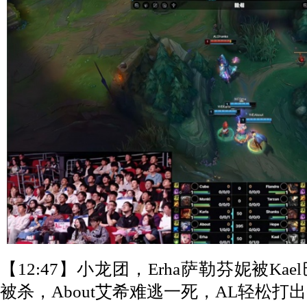
【12:47】小龙团，Erha萨勒芬妮被K
被杀，About艾希难逃一死，AL轻松打出