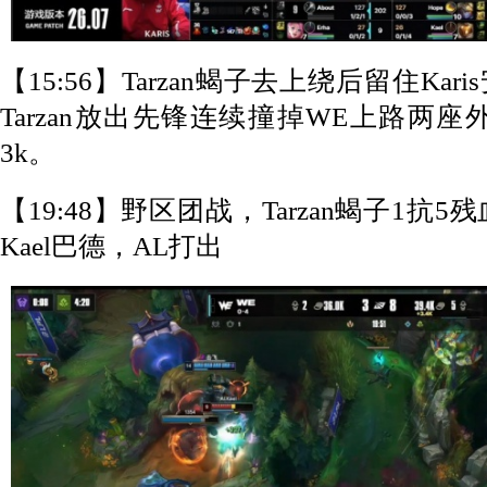
【15:56】Tarzan蝎子去上绕后留住Ka
Tarzan放出先锋连续撞掉WE上路两
3k。
【19:48】野区团战，Tarzan蝎子1抗5
Kael巴德，AL打出