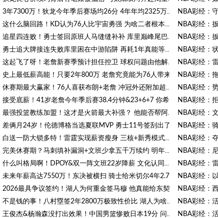
3年7300万！狄龙今年季后赛场均26分 4年年均2325万究竟有多香？
NBA彩经：
这什么脑回路！KD认为76人比宇宙勇强 为啥二者根本没有可比性？
NBA彩经：
追星四连败！勇士签回原班人马缝缝补补 库里巅峰尾巴主打陪伴？
NBA彩经：
勇士追大牌接连失败库里困在中游陷阱 再耗1年真能等来2027翻身？
NBA彩经：
这起飞了呀！老詹新赛季预计担任控卫 球权问题由他解决？
NBA彩经：
史上最低薪高能！只要2年800万 老詹究竟能为76人带来什么？
NBA彩经：
休赛期最大赢家！76人喜获布朗+老詹 冲冠外还附加超级经济效应
NBA彩经：
接受底薪！41岁老詹今年季后赛38.4分钟&23+6+7 你希望他去哪？
NBA彩经：
最强投篮教练加盟！这才是火箭最大补强？ 他能否帮阿门申京蜕变
NBA彩经：
差俩月24岁！伦德博格当选夏联MVP 勇士11号签刮出了追梦接班人？
NBA彩经：
白送一防大锁多特！雷霆实现薪资瘦身 三核+新秀模式想无限续杯？
NBA彩经：
完美休赛期？马刺填补漏洞+文班少拿五千万续约 明年冲冠还差什么
NBA彩经：
什么叫格局啊！DPOY&双一阵文班22岁降薪 文化认同不仅只为争冠？
NBA彩经：
未来年薪高达7550万！东决被横扫 骑士给米切尔4年2.73亿值得么？
NBA彩经：
2026最具争议签约！湖人为何重金签马穆 他真能给东契奇打辅助？
NBA彩经：
不是钱的事！八村塁签2年2800万极致性价比 湖人为啥还要放走他？
王俊杰&杨瀚森没打出效果！中国男篮惨败日本19分 问题出在哪了？