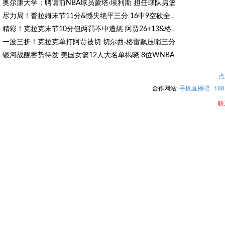
奥尔康大学：聘请前NBA球员蒙塔·埃利斯 担任球队男篮项目总经理
尽力局！普拉姆末节11分&憾失绝平三分 16中9空砍全场最高25分
精彩！克拉克末节10分但两罚不中遭惩 阿贾26+13&格雷完成双绝杀
一波三折！克拉克单打阿贾被切 切尔西·格雷飙压哨三分绝杀比赛
银河战舰蓄势待发 美国女篮12人大名单揭晓 8位WNBA状元秀坐镇
狂热三罚不中被惩罚！王牌发球失误&抢回球权 格雷绝平三分进加时
点
合作网站:
手机直播吧
18
联