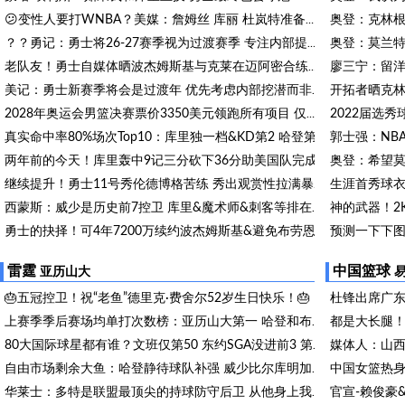
😕变性人要打WNBA？美媒：詹姆丝 库丽 杜岚特准备统治比赛？
？？勇记：勇士将26-27赛季视为过渡赛季 专注内部提升而非引援
老队友！勇士自媒体晒波杰姆斯基与克莱在迈阿密合练照片
美记：勇士新赛季将会是过渡年 优先考虑内部挖潜而非引援
2028年奥运会男篮决赛票价3350美元领跑所有项目 仅次于开闭幕式
真实命中率80%场次Top10：库里独一档&KD第2 哈登第4&克莱第9
奥登：希望莫
两年前的今天！库里轰中9记三分砍下36分助美国队完成17分大逆转
继续提升！勇士11号秀伦德博格苦练 秀出观赏性拉满暴扣
西蒙斯：威少是历史前7控卫 库里&魔术师&刺客等排在他前面
预测一下下
勇士的抉择！可4年7200万续约波杰姆斯基&避免布劳恩式毒药合同
理查德：上赛季我们没得到想要的结果 我们的实力远不止于此
雷霆
中国篮球
亚历山大
🎂五冠控卫！祝“老鱼”德里克·费舍尔52岁生日快乐！🎂
上赛季季后赛场均单打次数榜：亚历山大第一 哈登和布朗并列第三
80大国际球星都有谁？文班仅第50 东约SGA没进前3 第1桃李满天下
自由市场剩余大鱼：哈登静待球队补强 威少比尔库明加何时落地？
华莱士：多特是联盟最顶尖的持球防守后卫 从他身上我学到了很多