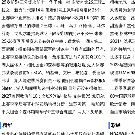
25岁前5+三分场次前十：华子独一档 东契奇第2&三球第3&吹杨第4
拉文：新秀时想穿14号 但看到号主佩科维奇引体25个一组就放弃了
入乡随俗！杰
上赛季中距离出手排名！德罗赞场均6.3次第1 KD第2 英格拉姆第3
会选谁穿自己的球鞋？三球：耶稣、马丁·路德·金、马尔科姆·X
芬奇：戈贝尔能抬高球队下限&受到的批评不公平 未来是名人堂球员
25-26赛季季后赛末节有效命中率：猛龙第一 湖人第二 雷霆第三
西蒙斯：掘狼湖在西部冠军的讨论中 但真有威胁的只有雷刺
上赛季空接助攻总数排名：詹东里齐进前7 东契奇101个断档最高
湖人媒体人：相比掘金和森林狼等的艰难处境 湖人休赛期非常高效
弗莱谈现役前5：SGA、约基奇、文班、布伦森、爱德华兹
弗莱：湖人能进季后赛但走不远 他们会输掘金&森林狼&雷霆&火箭
Slater：湖人和库明加谈判停滞数周 目前还没有报价能打动库明加
2K27盖帽数值前10：文班99独占鳌头 克林根95 戈贝尔94 凯斯勒93
上赛季季后赛替补球员场均得分榜：道苏姆第一 哈珀第四
平头组合？森林狼晒华子&三球合练照片 两人平头形象引人注意
Slater：湖人仍对库明加保有兴趣 但双方的交易谈判已停滞数周
精华
彩经
NBA彩经：
狄龙良心价续约背后有笔账被低估 与太阳双向奔赴渴望终老凤凰城