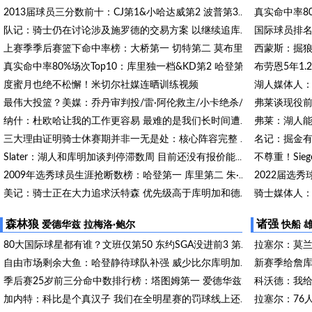
2013届球员三分数前十：CJ第1&小哈达威第2 波普第3&施罗德第4
队记：骑士仍在讨论涉及施罗德的交易方案 以继续追库明加&沃特森
上赛季季后赛篮下命中率榜：大桥第一 切特第二 莫布里第三
真实命中率80%场次Top10：库里独一档&KD第2 哈登第4&克莱第9
度蜜月也绝不松懈！米切尔社媒连晒训练视频
最伟大投篮？美媒：乔丹审判投/雷·阿伦救主/小卡绝杀/欧文封王
纳什：杜欧哈让我的工作更容易 最难的是我们长时间遭遇伤病
三大理由证明骑士休赛期并非一无是处：核心阵容完整 选秀捡漏
Slater：湖人和库明加谈判停滞数周 目前还没有报价能打动库明加
2009年选秀球员生涯抢断数榜：哈登第一 库里第二 朱·霍勒迪第三
美记：骑士正在大力追求沃特森 优先级高于库明加和德罗赞
美记：骑士补强阵容的能力有限 但仍有望与哈登签下多年期新合同
森林狼
诸强
爱德华兹
拉梅洛·鲍尔
快船
80大国际球星都有谁？文班仅第50 东约SGA没进前3 第1桃李满天下
新赛季给詹库
自由市场剩余大鱼：哈登静待球队补强 威少比尔库明加何时落地？
科沃德：我给
季后赛25岁前三分命中数排行榜：塔图姆第一 爱德华兹第二 KD第四
拉塞尔：76
加内特：科比是个真汉子 我们在全明星赛的罚球线上还在争论战术