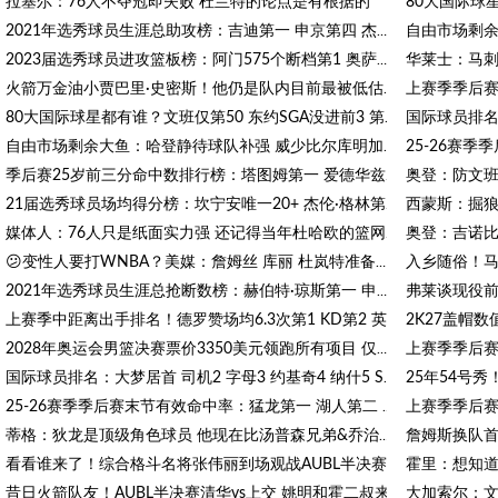
拉塞尔：76人不夺冠即失败 杜兰特的论点是有根据的
2021年选秀球员生涯总助攻榜：吉迪第一 申京第四 杰伦·格林第八
华莱士：马刺
2023届选秀球员进攻篮板榜：阿门575个断档第1 奥萨尔第3 文班第4
火箭万金油小贾巴里·史密斯！他仍是队内目前最被低估的球员
80大国际球星都有谁？文班仅第50 东约SGA没进前3 第1桃李满天下
自由市场剩余大鱼：哈登静待球队补强 威少比尔库明加何时落地？
奥登：防文班
季后赛25岁前三分命中数排行榜：塔图姆第一 爱德华兹第二 KD第四
21届选秀球员场均得分榜：坎宁安唯一20+ 杰伦·格林第2 申京第5
奥登：吉诺比
媒体人：76人只是纸面实力强 还记得当年杜哈欧的篮网吗？
😕变性人要打WNBA？美媒：詹姆丝 库丽 杜岚特准备统治比赛？
2021年选秀球员生涯总抢断数榜：赫伯特·琼斯第一 申京第四
上赛季中距离出手排名！德罗赞场均6.3次第1 KD第2 英格拉姆第3
上赛季季后赛
2028年奥运会男篮决赛票价3350美元领跑所有项目 仅次于开闭幕式
国际球员排名：大梦居首 司机2 字母3 约基奇4 纳什5 SGA7 姚明18
25-26赛季季后赛末节有效命中率：猛龙第一 湖人第二 雷霆第三
蒂格：狄龙是顶级角色球员 他现在比汤普森兄弟&乔治更好
看看谁来了！综合格斗名将张伟丽到场观战AUBL半决赛 坐姚明旁边
昔日火箭队友！AUBL半决赛清华vs上交 姚明和霍二叔来到现场观战