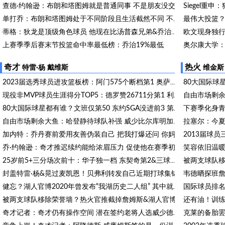
查德·约翰逊：布朗和塔图姆就是普通同事 不是朋友没交流也正常
单打乔：布朗和塔图姆处于不同阶段且生活截然不同 不交流正常
蒂格：狄龙是顶级角色球员 他现在比汤普森兄弟&乔治更好
上赛季季后赛末节投篮命中率最低榜：乔治19%最低
绿军队记：乔治很出色 若他合同是800万人们对他的看法将截然不同
奇才
热火
特雷·杨
戴维斯
维金斯
2023届选秀球员进攻篮板榜：阿门575个断档第1 奥萨尔第3 文班第4
现役非MVP球员生涯得分TOP5：德罗赞26711分第1 利拉德第2欧文第5
下赛季化身青
80大国际球星都有谁？文班仅第50 东约SGA没进前3 第1桃李满天下
自由市场剩余大鱼：哈登静待球队补强 威少比尔库明加何时落地？
加内特：乔丹赛前爱用友善伪装自己 把我打爆还问 你妈妈最近好吗
笑容依旧温
乔·约翰逊：奇才推迟续约能给浓眉压力 促使他在赛季初统治比赛
25岁前5+三分场次前十：华子独一档 东契奇第2&三球第3&吹杨第4
封盖特雷·杨&晃过麦凯恩！贝弗利转发自己近期打球集锦
健忘？湖人官博2020年曾发布“我湖历史二人组” 其中就包含詹眉
被两支球队移除荣誉墙？热火官推截掉詹姆斯&湖人官博遗漏詹眉
奇才记者：奇才仍有操作空间 潜在签约老将人选威少德罗赞在列