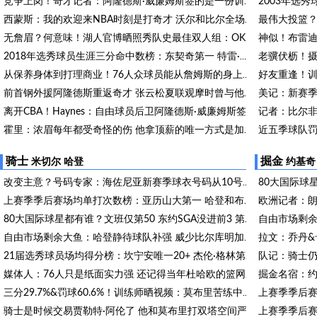
竞争上岗！奇才记者：阿隆德斯·威廉姆斯签的是一份训练营合同
西蒙斯：我的欢迎来NBA时刻是打奇才 沃尔和比尔全场领防我
无詹眉？何意味！湖人官博晒照秀队史最佳双人组：OK、东里等入选
2018年选秀球员生涯三分命中数榜：东契奇第一 特雷·杨第二
好友重逢！训
从保养身体到打理商业！76人众球员能从詹姆斯的身上学到什么？
前首钢外援阿隆德斯重返奇才 张云松夏联观摩时曾与他短暂沟通
离开CBA！Haynes：自由球员后卫阿隆德斯·威廉姆斯签约奇才
霍里：浓眉每年都受奇怪的伤 他拿顶薪的唯一方式是加出场条款
名记：尽管浓眉想获得4年2.75亿续约合同 但奇才不会开出此报价
骑士
掘金
米切尔
哈登
约基奇
改变主意？号码专家：海佐尼亚新赛季球衣号码从10号改为33号
上赛季季后赛场均单打次数榜：亚历山大第一 哈登和布朗并列第三
80大国际球星都有谁？文班仅第50 东约SGA没进前3 第1桃李满天下
自由市场剩余大鱼：哈登静待球队补强 威少比尔库明加何时落地？
21届选秀球员场均得分榜：坎宁安唯一20+ 杰伦·格林第2 申京第5
掘金名宿：约
媒体人：76人只是纸面实力强 还记得当年杜哈欧的篮网吗？
三分29.7%&罚球60.6%！训练师晒视频：莫布里苦练中远距离投篮
骑士是时候交易贾勒特·阿伦了 他和莫布里打双塔空间严重不足