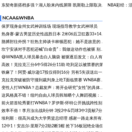
NBA彩经：
东契奇新搭档多强？湖人盼来内线屏障 凯斯勒上限取决于三分开发
NBA彩经：
啥叫性价比！25岁3D锋线&未来5年年均1630万 火箭留伊森稳赚不亏
NCAA&WNBA
保罗现身金州女武神训练场 现场指导教学女武神球员
热身赛-蒙古男篮历史性战胜日本 2米06后卫狂轰33+14+7+上篮绝杀
胳膊肘往外拐？狂热主帅谈卡林顿恶犯：她不是故意的 防守得强硬
坎宁安谈对手恶犯还喊“白命贵”：我做这动作也被驱 别打种族牌
😅WNBA黑人球员暴击白人脑袋 被驱逐后发文：白人有特权！
高效！克拉克三分6中5得26分11助 吃到足以被禁赛的第8T&后被取消
铁麻了！阿贾·威尔逊17投仅得到16分 另有5失误送出一场大败
克拉克突破被防守撞到裁判身上吃T面临禁赛 WNBA赛后迅速核查取消
变性人打WNBA？总裁发声：将开会研究“女性”的具体定义
这风格真不错！纽约自由人球员韩旭晒个人舞蹈视频：扭一扭
前火箭首轮秀要打WNBA？罗伊斯·怀特公开挑战跨性别参赛规则！
效率不俗！李月汝出战8分钟 3投2中&罚球3中3贡献7分3篮板
埃利斯：很高兴成为大学男篮总经理 感谢一路走来所有信任我的人
12中1！安吉尔·里斯7分2助2断1帽 抢下16板冠绝全场但难阻失利