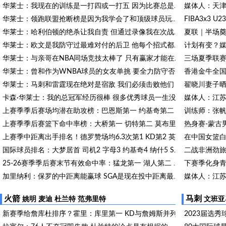
媒体人：天
华莱士：我现在的训练是一打四或一打五 因为比赛总是充满随机性
FIBA3x3
华莱士：领跑联盟抢断榜是因为我学会了和顶级球员玩心理战
夏联｜半场奠
华莱士：哈利伯顿的绝杀让我自责 但通过录像我在次战反弹
华莱士：欧文是我防守过最难对付的后卫 他每个招式都不可预测
华莱士：与亲哥在NBA同场竞技太棒了 只有赢家才能在家里吹牛
华莱士：曾和作为WNBA球员的女友单挑 要全力防守否则她真能赢我
华莱士：马刺和雷霆现在绝对是宿敌 我们必须击败他们
卡森·华莱士：我的总冠军经历很棒 很多优秀球员一生没进过总决
上赛季季后赛场均潜在助攻榜：巴恩斯第一 约基奇第二 SGA第三
上赛季季后赛篮下命中率榜：大桥第一 切特第二 莫布里第三
上赛季中距离出手排名！德罗赞场均6.3次第1 KD第2 英格拉姆第3
二战非洲劲旅
国际球员排名：大梦居首 司机2 字母3 约基奇4 纳什5 SGA7 姚明18
下赛季化身青
25-26赛季季后赛末节有效命中率：猛龙第一 湖人第二 雷霆第三
加里纳利：保罗的中距离能赢球 SGA是现在投中距离最好的球员
西蒙斯：掘狼湖在西部冠军的讨论中 但真有威胁的只有雷刺
火箭
马刺
姚明
麦迪
杜兰特
范弗里特
文班亚
新赛季给詹库杜排序？霍里：库里第一 KD与詹姆斯并列