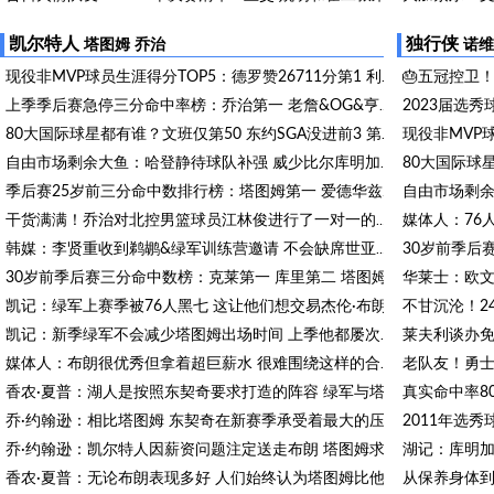
去年信誓旦旦3
麦迪to安芬尼·西蒙斯：和LBJ打球是机会也是挑战 去找JR等人取经
凯尔特人
独行侠
塔图姆
乔治
诺维
🎂五冠控卫！
现役非MVP球员生涯得分TOP5：德罗赞26711分第1 利拉德第2欧文第5
上季季后赛急停三分命中率榜：乔治第一 老詹&OG&亨德森并列第二
80大国际球星都有谁？文班仅第50 东约SGA没进前3 第1桃李满天下
自由市场剩余大鱼：哈登静待球队补强 威少比尔库明加何时落地？
季后赛25岁前三分命中数排行榜：塔图姆第一 爱德华兹第二 KD第四
干货满满！乔治对北控男篮球员江林俊进行了一对一的指导
韩媒：李贤重收到鹈鹕&绿军训练营邀请 不会缺席世亚预和亚运会
30岁前季后赛三分命中数榜：克莱第一 库里第二 塔图姆第三
凯记：绿军上赛季被76人黑七 这让他们想交易杰伦·布朗
不甘沉沦！2
凯记：新季绿军不会减少塔图姆出场时间 上季他都屡次出战40+分钟
媒体人：布朗很优秀但拿着超巨薪水 很难围绕这样的合同构建阵容
香农·夏普：湖人是按照东契奇要求打造的阵容 绿军与塔图姆不是
乔·约翰逊：相比塔图姆 东契奇在新赛季承受着最大的压力
湖记：库明加
乔·约翰逊：凯尔特人因薪资问题注定送走布朗 塔图姆求情也没用
香农·夏普：无论布朗表现多好 人们始终认为塔图姆比他强