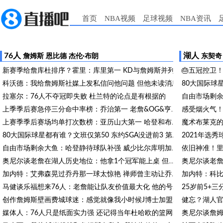
首页
NBA视频
足球视频
NBA资讯
76人
湖人
詹姆斯
恩比德
杰伦·布朗
东契奇
新赛季给詹库杜排序？霍里：库里第一 KD与詹姆斯并列
🎂五冠控卫！
科沃德：我给詹姆斯社媒上发私信问他问题 但他未读消息
拉塞尔：76人不夺冠即失败 杜兰特的论点是有根据的
上季季后赛急停三分命中率榜：乔治第一 老詹&OG&亨德森并列第二
上赛季季后赛场均单打次数榜：亚历山大第一 哈登和布朗并列第三
80大国际球星都有谁？文班仅第50 东约SGA没进前3 第1桃李满天下
自由市场剩余大鱼：哈登静待球队补强 威少比尔库明加何时落地？
奥尼尔谈老詹在湖人历史地位：他拿1个冠军能上桌 但坐不了中间位
加内特：艾弗森晃过乔丹那一球太惊艳 禅师曾主动让乔丹换防他
马健谈乐福想来76人：老詹能让队友价值最大化 他的号召力独一档
创作詹姆斯壁画费城球迷：感觉就像我小时候J博士加盟76人那般
媒体人：76人只是纸面实力强 还记得当年杜哈欧的篮网吗？