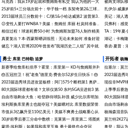
马克西：我从19岁起就和詹姆斯有私交 我认为他的一大特质是谦逊
25岁前5+三分场次前十：华子独一档 东契奇第2&三球第3&吹杨第4
美记：湖人透
2013届球员三分数前十：CJ第1&小哈达威第2 波普第3&施罗德第4
😕变性人要打WNBA？美媒：詹姆丝 库丽 杜岚特准备统治比赛？
相信过程！球迷耗费50小时 为詹姆斯加盟76人制作精美宣传画
真要复出？本·西蒙斯晒训练照：无论未来如何 准备好迎接一切
健忘？湖人官博2020年曾发布“我湖历史二人组” 其中就包含詹眉
奥尼尔谈詹姆斯离开湖人：这就是生意 得到077让球队想要重新开始
勇士
开拓者
库里
巴特勒
追梦
杨瀚
新赛季给詹库杜排序？霍里：库里第一 KD与詹姆斯并列
🎂五冠控卫！祝“老鱼”德里克·费舍尔52岁生日快乐！🎂
2023届选秀球员进攻篮板榜：阿门575个断档第1 奥萨尔第3 文班第4
80大国际球星都有谁？文班仅第50 东约SGA没进前3 第1桃李满天下
自由市场剩余大鱼：哈登静待球队补强 威少比尔库明加何时落地？
埃利斯换库里勇士也能夺冠？美媒晒对比 库里数据荣誉全包围碾压
杨瀚森混音队
市值从3亿飙升至110亿美元！美媒不爽勇士战略重心从库里身上转移
30岁前季后赛三分命中数榜：克莱第一 库里第二 塔图姆第三
蒙塔·埃利斯：如果我和库里互换 勇士最终也会夺冠
奥登：我认为