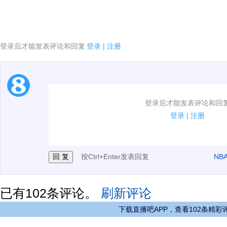
登录后才能发表评论和回复
登录
|
注册
1.电脑端新用户可以发表评论了！
登录后才能发表评论和回
2.发言请遵守国家法律法规.
登录
|
注册
3.禁止发布任何宣传、广告、侮辱攻击他人、刷屏等信
按Ctrl+Enter发表回复
NB
已有
102
条评论。
刷新评论
下载直播吧APP，查看102条精彩