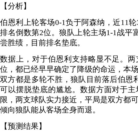
【分析】
伯恩利上轮客场0-1负于阿森纳，近11
排名倒数第2位。狼队上轮主场1-1战平
尝胜绩，目前排名垫底。
数据上，对于伯恩利支持略显不足。两
位，都已经早早确定了降级的命运，本
双方都是多轮不胜，狼队目前落后伯恩
可以摆脱垫底的尴尬。数据方面对于主
限，两支球队实力接近，平局是双方都
倾向狼队能从客场全身而退。
【预测结果】