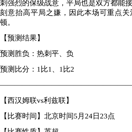
刺强烈的保级战意，平局也是双方都能
刻意抬高平局之嫌，因此本场可重点关
顿。
【预测结果】
预测胜负：热刺平、负
预测比分：1比1、1比2
—————————————————
【西汉姆联vs利兹联】
【比赛时间】北京时间5月24日23点
【比赛性质】英超