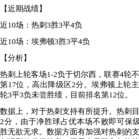
【近期战绩】
近10场：热刺3胜3平4负
近10场：埃弗顿3胜3平4负
【分析】
热刺上轮客场1-2负于切尔西，联赛4轮
第17位，高出降级区2分。埃弗顿上轮主
轮3平3负未尝胜绩，目前排名第12位。
数据上，对于热刺支持有所提升。热刺
2分，由于净胜球占优本场不败即可保
胜无欲无求。数据方面有加强对热刺的