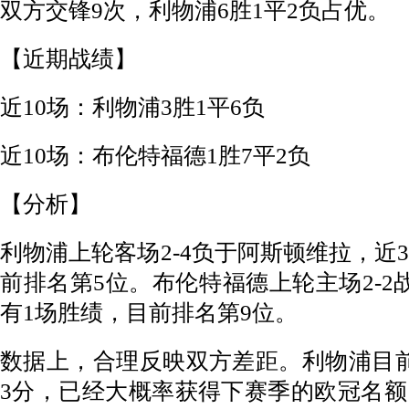
双方交锋9次，利物浦6胜1平2负占优。
【近期战绩】
近10场：利物浦3胜1平6负
近10场：布伦特福德1胜7平2负
【分析】
利物浦上轮客场2-4负于阿斯顿维拉，近
前排名第5位。布伦特福德上轮主场2-2
有1场胜绩，目前排名第9位。
数据上，合理反映双方差距。利物浦目
3分，已经大概率获得下赛季的欧冠名