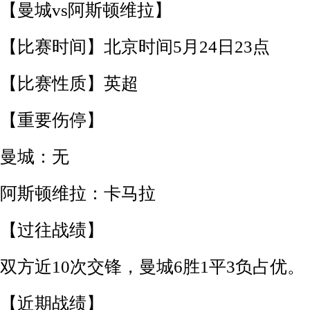
【曼城vs阿斯顿维拉】
【比赛时间】北京时间5月24日23点
【比赛性质】英超
【重要伤停】
曼城：无
阿斯顿维拉：卡马拉
【过往战绩】
双方近10次交锋，曼城6胜1平3负占优。
【近期战绩】