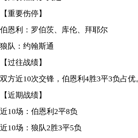
【重要伤停】
伯恩利：罗伯茨、库伦、拜耶尔
狼队：约翰斯通
【过往战绩】
双方近10次交锋，伯恩利4胜3平3负占优
【近期战绩】
近10场：伯恩利2平8负
近10场：狼队2胜3平5负