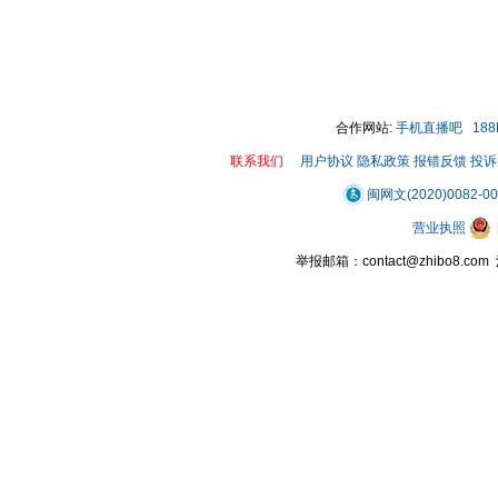
合作网站:
手机直播吧
18
联系我们
用户协议
隐私政策
报错反馈
投诉
闽网文(2020)0082-0
营业执照
举报邮箱：contact@zhibo8.c