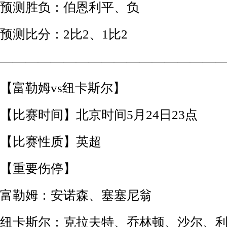
预测胜负：伯恩利平、负
预测比分：2比2、1比2
—————————————————
【富勒姆vs纽卡斯尔】
【比赛时间】北京时间5月24日23点
【比赛性质】英超
【重要伤停】
富勒姆：安诺森、塞塞尼翁
纽卡斯尔：克拉夫特、乔林顿、沙尔、