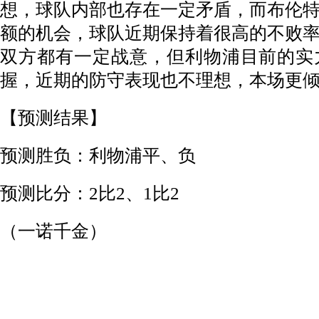
想，球队内部也存在一定矛盾，而布伦
额的机会，球队近期保持着很高的不败
双方都有一定战意，但利物浦目前的实
握，近期的防守表现也不理想，本场更
【预测结果】
预测胜负：利物浦平、负
预测比分：2比2、1比2
（一诺千金）
彩经专栏：最新足彩推荐