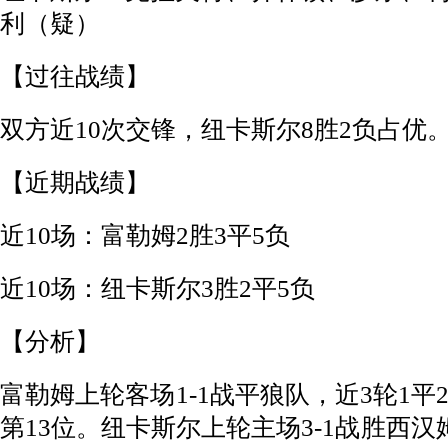
利（疑）
【过往战绩】
双方近10次交锋，纽卡斯尔8胜2负占优
【近期战绩】
近10场：富勒姆2胜3平5负
近10场：纽卡斯尔3胜2平5负
【分析】
富勒姆上轮客场1-1战平狼队，近3轮1
第13位。纽卡斯尔上轮主场3-1战胜西汉