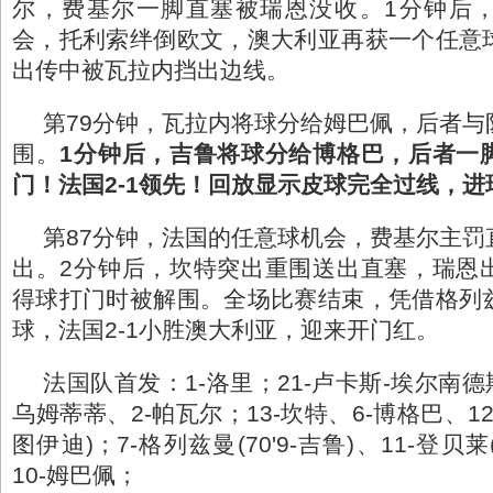
尔，费基尔一脚直塞被瑞恩没收。1分钟后
会，托利索绊倒欧文，澳大利亚再获一个任意
出传中被瓦拉内挡出边线。
第79分钟，瓦拉内将球分给姆巴佩，后者与
围。
1分钟后，吉鲁将球分给博格巴，后者一
门！法国2-1领先！回放显示皮球完全过线，进
第87分钟，法国的任意球机会，费基尔主罚
出。2分钟后，坎特突出重围送出直塞，瑞恩
得球打门时被解围。全场比赛结束，凭借格列
球，法国2-1小胜澳大利亚，迎来开门红。
法国队首发：1-洛里；21-卢卡斯-埃尔南德
乌姆蒂蒂、2-帕瓦尔；13-坎特、6-博格巴、12-托
图伊迪)；7-格列兹曼(70'9-吉鲁)、11-登贝莱(
10-姆巴佩；