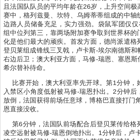
且法国队队员的平均年龄在26岁，上升空间极
赛中，格列兹曼、坎特、乌姆蒂蒂组成的中轴
边路人员储备充足，实力强劲。袋鼠军团仅仅
组中位列第三，靠两场附加赛争取到世界杯的
化是他们最大的顽疾。首发方面，德尚派遣格
登贝莱组成锋线三叉戟，卢卡斯-埃尔南德斯和
右边后卫；澳大利亚方面，马修-瑞恩、塞恩斯
希尔替补待命。
比赛开始，澳大利亚率先开球。第1分钟，
入禁区小角度低射被马修-瑞恩扑出。2分钟后
放倒，法国获得前场任意球，博格巴直接打门角
恩直接没收。
第6分钟，法国队前场配合后登贝莱传给格
凌空远射被马修-瑞恩倒地扑出。1分钟后，卢