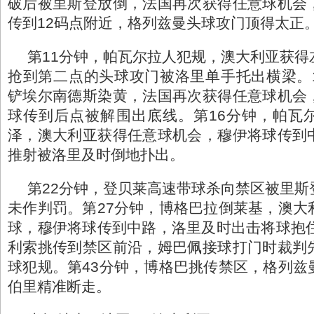
破后被里斯登放倒，法国再次获得任意球机会
传到12码点附近，格列兹曼头球攻门顶得太正
第11分钟，帕瓦尔拉人犯规，澳大利亚获得
抢到第二点的头球攻门被洛里单手托出横梁。
铲埃尔南德斯染黄，法国再次获得任意球机会
球传到后点被解围出底线。第16分钟，帕瓦
泽，澳大利亚获得任意球机会，穆伊将球传到
推射被洛里及时倒地扑出。
第22分钟，登贝莱高速带球杀向禁区被里斯
未作判罚。第27分钟，博格巴拉倒莱基，澳大
球，穆伊将球传到中路，洛里及时出击将球抱住
利索挑传到禁区前沿，姆巴佩接球打门时裁判
球犯规。第43分钟，博格巴挑传禁区，格列兹
伯里精准断走。