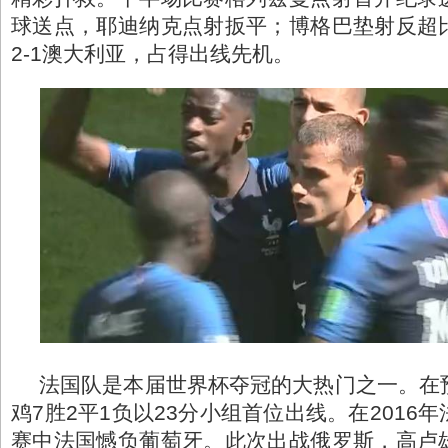
球送点，耶迪纳克点射扳平；博格巴垫射反超
2-1澳大利亚，占得出线先机。
法国队是本届世界杯夺冠的大热门之一。在
鸡7胜2平1负以23分小组首位出线。在2016
赛中法国憾负葡萄牙。此次出战俄罗斯，高卢