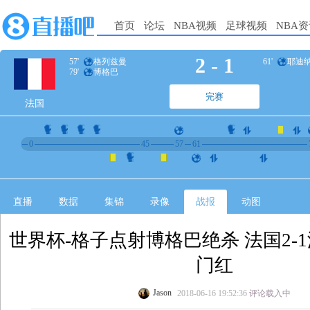
首页
论坛
NBA视频
足球视频
NBA
2
-
1
57'
格列兹曼
61'
耶迪
79'
博格巴
完赛
法国
0
45
57
61
直播
数据
集锦
录像
战报
动图
世界杯-格子点射博格巴绝杀 法国2-
门红
Jason
2018-06-16 19:52:36
评论载入中