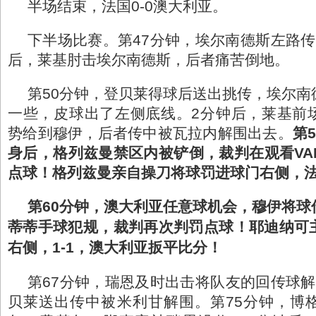
半场结束，法国0-0澳大利亚。
下半场比赛。第47分钟，埃尔南德斯左路传
后，莱基肘击埃尔南德斯，后者痛苦倒地。
第50分钟，登贝莱得球后送出挑传，埃尔南
一些，皮球出了左侧底线。2分钟后，莱基前
势给到穆伊，后者传中被瓦拉内解围出去。
第
身后，格列兹曼禁区内被铲倒，裁判在观看VA
点球！格列兹曼亲自操刀将球罚进球门右侧，法国
第60分钟，澳大利亚任意球机会，穆伊将球
蒂蒂手球犯规，裁判再次判罚点球！耶迪纳可
右侧，1-1，澳大利亚扳平比分！
第67分钟，瑞恩及时出击将队友的回传球解
贝莱送出传中被米利甘解围。第75分钟，博