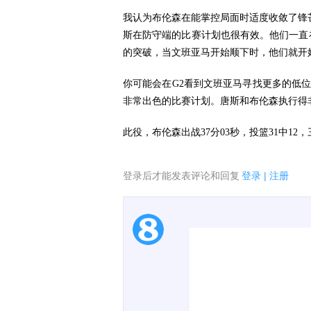
我认为布伦森在能掌控局面时适度收敛了锋
斯在防守端的比赛计划也很有效。他们一直
的突破，当文班亚马开始顺下时，他们就开
你可能会在G2看到文班亚马寻找更多的低
非常出色的比赛计划。唐斯和布伦森执行得
此役，布伦森出战37分03秒，投篮31中12，
登录后才能发表评论和回复
登录
|
注册
1.电脑端新用户可以发
2.发言请遵守国家法律法
3.禁止发布任何宣传、