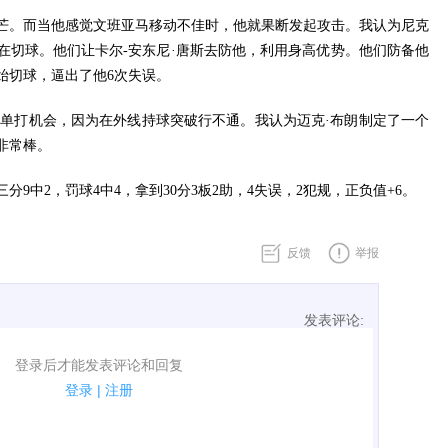
芒。而当他感觉文班亚马移动不佳时，他就果断发起攻击。我认为尼克
在切球。他们让卡尔-安东尼·唐斯去防他，利用身高优势。他们防备他
始切球，逼出了他6次失误。
位单打机会，因为在外线持球突破行不通。我认为迈克·布朗制定了一个
非常棒。
三分9中2，罚球4中4，拿到30分3板2助，4失误，2犯规，正负值+6。
反馈
举报
发表评论:
表评论了！
登录后才能发表评论和回复
规.
登录
|
注册
广告、侮辱攻击他人、刷屏等信息.