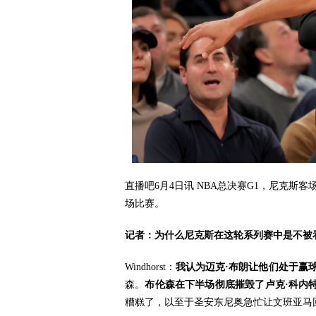
直播吧6月4日讯
NBA总决赛G1，尼克斯客场10
场比赛。
记者：为什么尼克斯在这轮系列赛中是不被
Windhorst：
我认为迈克·布朗让他们处于赢
森。
布伦森在下半场彻底摧毁了卢克·科内
糟糕了，以至于圣安东尼奥急忙让文班亚马