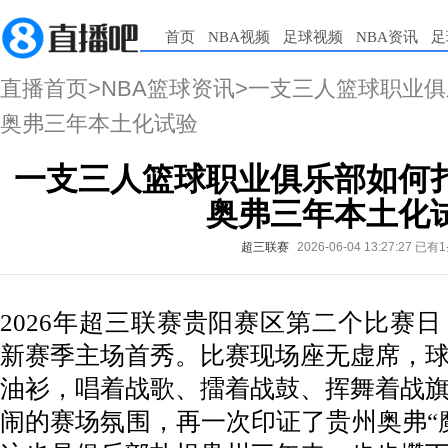
首页
NBA视频
足球视频
NBA资讯
足
直播首页
>
NBA篮球资讯
>一支三人篮球职业
奥弗三年本土化试验
一支三人篮球职业俱乐部如何
奥弗三年本土化
超三联赛
2026-06-04 13:27:27
已有1
2026年超三联赛贵阳赛区第二个比赛
新赛季主场首秀。比赛现场座无虚席，
油衫，唱着战歌、擂着战鼓、挥舞着战
闹的赛场氛围，再一次印证了贵州奥弗“