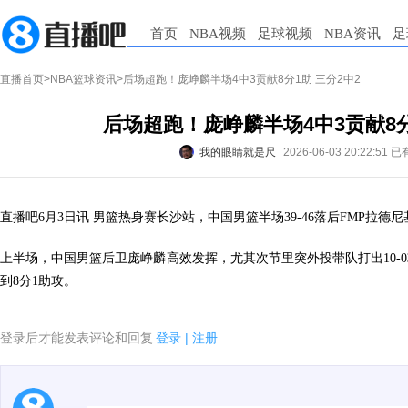
首页
NBA视频
足球视频
NBA资讯
足
直播首页
>
NBA篮球资讯
>后场超跑！庞峥麟半场4中3贡献8分1助 三分2中2
后场超跑！庞峥麟半场4中3贡献8分
我的眼睛就是尺
2026-06-03 20:22:51
已
直播吧6月3日讯 男篮热身赛长沙站，中国男篮半场39-46落后FMP拉德尼
上半场，中国男篮后卫庞峥麟高效发挥，尤其次节里突外投带队打出10-0攻
到8分1助攻。
登录后才能发表评论和回复
登录
|
注册