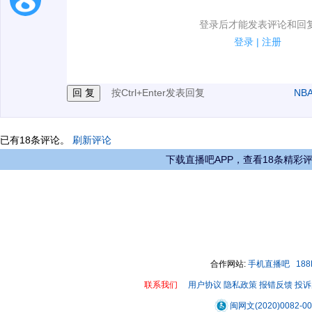
1.电脑端新用户可以发表评论了！
登录后才能发表评论和回
2.发言请遵守国家法律法规.
登录
|
注册
3.禁止发布任何宣传、广告、侮辱攻击他人、刷屏等信
按Ctrl+Enter发表回复
NB
已有
18
条评论。
刷新评论
下载直播吧APP，查看18条精彩
合作网站:
手机直播吧
18
联系我们
用户协议
隐私政策
报错反馈
投诉
闽网文(2020)0082-0