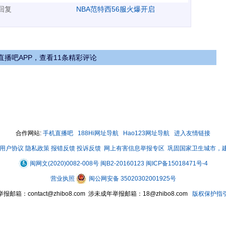
表回复
NBA范特西56服火爆开启
直播吧APP，查看11条精彩评论
合作网站:
手机直播吧
188Hi网址导航
Hao123网址导航
进入友情链接
用户协议
隐私政策
报错反馈
投诉反馈
网上有害信息举报专区
巩固国家卫生城市，
闽网文(2020)0082-008号
闽B2-20160123
闽ICP备15018471号-4
营业执照
闽公网安备 35020302001925号
举报邮箱：contact@zhibo8.com 涉未成年举报邮箱：18@zhibo8.com
版权保护指