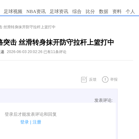
足球视频
NBA资讯
足球资讯
综合
比分
数据
资料
个人
击 丝滑转身抹开防守拉杆上篮打中
路突击 丝滑转身抹开防守拉杆上篮打中
速递
2026-06-03 20:02:26
已有11条评论
反馈
举报
发表评论:
表评论了！
登录后才能发表评论和回复
规.
登录
|
注册
广告、侮辱攻击他人、刷屏等信息.