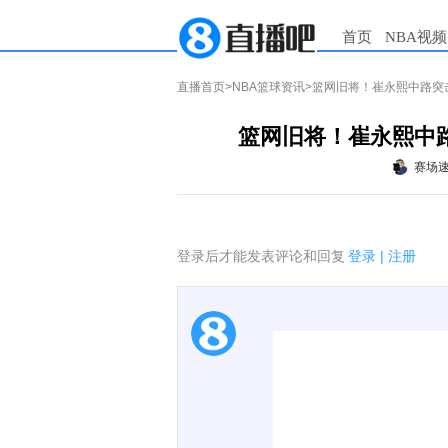
首页
NBA视频
直播首页
>
NBA篮球资讯
>篮网旧将！崔永熙中路突
篮网旧将！崔永熙中
赛场
登录后才能发表评论和回复
登录
|
注册
1.电脑端新用户可以发
2.发言请遵守国家法律法
3.禁止发布任何宣传、