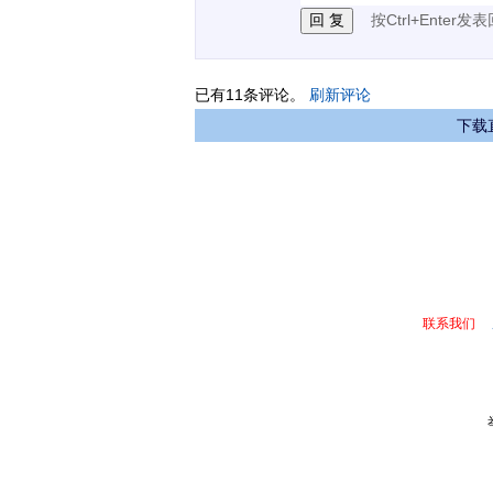
按Ctrl+Enter发
已有
11
条评论。
刷新评论
下载
联系我们