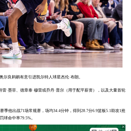
r报道，新奥尔良鹈鹕有意引进凯尔特人球星杰伦·布朗。
在筹码：特雷·墨菲、德章泰·穆雷或乔丹·普尔（用于配平薪资），以及大量首轮
出战71场常规赛，场均34.4分钟，得到28.7分6.9篮板5.1助攻1抢
罚球命中率79.5%。