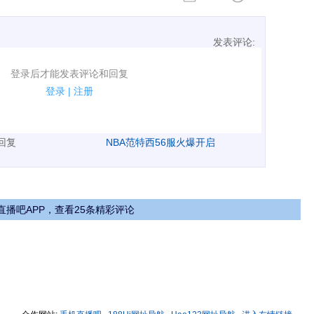
发表评论:
表评论了！
登录后才能发表评论和回复
规.
登录
|
注册
广告、侮辱攻击他人、刷屏等信息.
表回复
NBA范特西56服火爆开启
直播吧APP，查看25条精彩评论