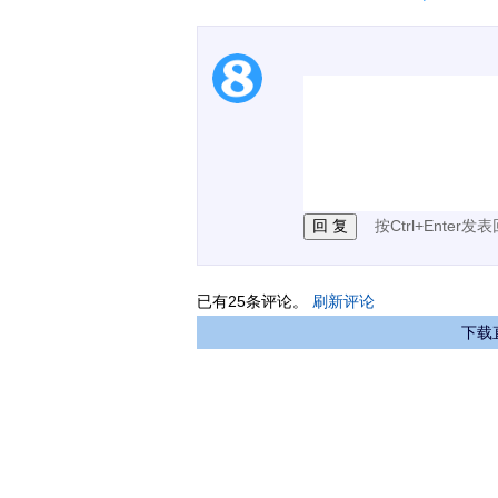
1.电脑端新用户可以发
2.发言请遵守国家法律法
3.禁止发布任何宣传、
按Ctrl+Enter发
已有
25
条评论。
刷新评论
下载