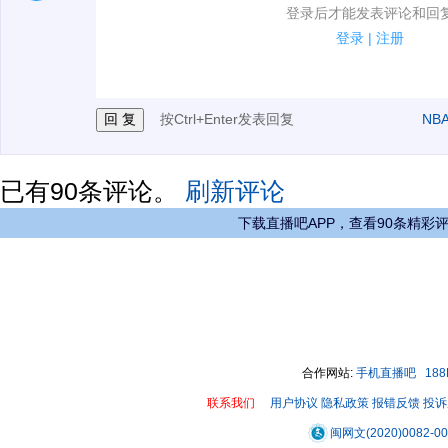
1.电脑端新用户可以发表评论了！
登录后才能发表评论和回
2.发言请遵守国家法律法规.
登录
|
注册
3.禁止发布任何宣传、广告、侮辱攻击他人、刷屏等信
按Ctrl+Enter发表回复
NB
已有
90
条评论。
刷新评论
下载直播吧APP，查看90条精彩
合作网站:
手机直播吧
18
联系我们
用户协议
隐私政策
报错反馈
投诉
闽网文(2020)0082-0