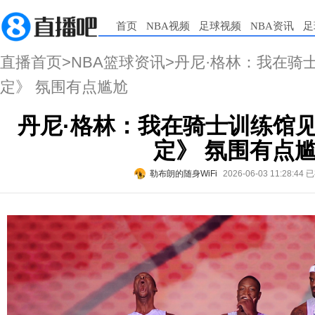
首页
NBA视频
足球视频
NBA资讯
足
直播首页
>
NBA篮球资讯
>丹尼·格林：我在骑
定》 氛围有点尴尬
丹尼·格林：我在骑士训练馆
定》 氛围有点
勒布朗的随身WiFi
2026-06-03 11:28:44
已