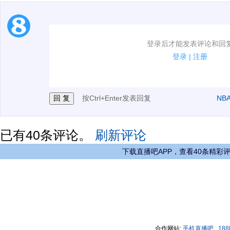
1.电脑端新用户可以发表评论了！
登录后才能发表评论和回
2.发言请遵守国家法律法规.
登录
|
注册
3.禁止发布任何宣传、广告、侮辱攻击他人、刷屏等信
按Ctrl+Enter发表回复
NB
已有
40
条评论。
刷新评论
下载直播吧APP，查看40条精彩
合作网站:
手机直播吧
18