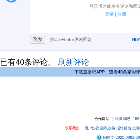
1.电脑端新用户可以发表评论了！
登录后才能发表评论和回
2.发言请遵守国家法律法规.
登录
|
注册
3.禁止发布任何宣传、广告、侮辱攻击他人、刷屏等信
按Ctrl+Enter发表回复
NB
已有
40
条评论。
刷新评论
下载直播吧APP，查看40条精彩
合作网站:
手机直播吧
18
联系我们
用户协议
隐私政策
报错反馈
投诉
闽网文(2020)0082-0