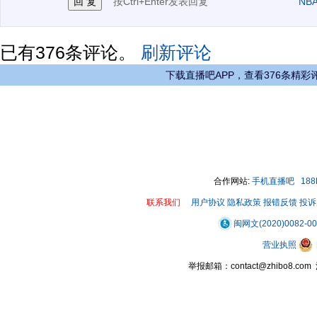
按Ctrl+Enter发表回复
NB
已有
376
条评论。
刷新评论
下载直播吧APP，查看376条精彩
合作网站:
手机直播吧
18
联系我们
用户协议
隐私政策
报错反馈
投诉
闽网文(2020)0082-0
营业执照
举报邮箱：contact@zhibo8.c