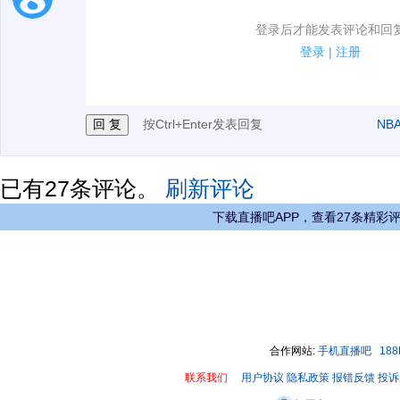
1.电脑端新用户可以发表评论了！
登录后才能发表评论和回
2.发言请遵守国家法律法规.
登录
|
注册
3.禁止发布任何宣传、广告、侮辱攻击他人、刷屏等信
按Ctrl+Enter发表回复
NB
已有
27
条评论。
刷新评论
下载直播吧APP，查看27条精彩
合作网站:
手机直播吧
18
联系我们
用户协议
隐私政策
报错反馈
投诉