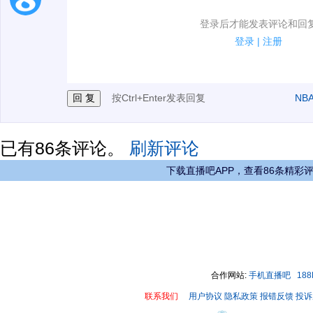
1.电脑端新用户可以发表评论了！
登录后才能发表评论和回
2.发言请遵守国家法律法规.
登录
|
注册
3.禁止发布任何宣传、广告、侮辱攻击他人、刷屏等信
按Ctrl+Enter发表回复
NB
已有
86
条评论。
刷新评论
下载直播吧APP，查看86条精彩
合作网站:
手机直播吧
18
联系我们
用户协议
隐私政策
报错反馈
投诉