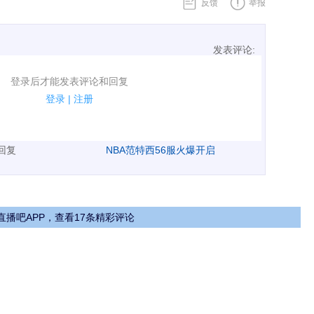
反馈
举报
发表评论:
表评论了！
登录后才能发表评论和回复
规.
登录
|
注册
广告、侮辱攻击他人、刷屏等信息.
表回复
NBA范特西56服火爆开启
直播吧APP，查看17条精彩评论