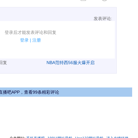
发表评论:
表评论了！
登录后才能发表评论和回复
规.
登录
|
注册
广告、侮辱攻击他人、刷屏等信息.
表回复
NBA范特西56服火爆开启
直播吧APP，查看99条精彩评论