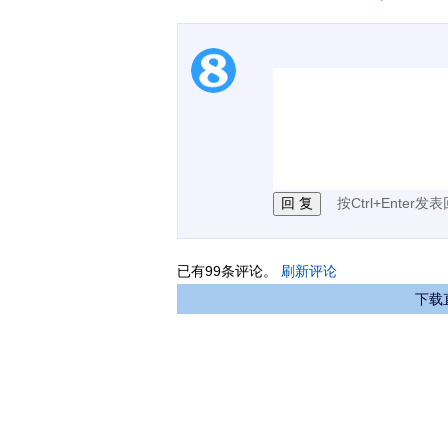
1.电脑端新用户可以发
2.发言请遵守国家法律法
3.禁止发布任何宣传、
按Ctrl+Enter发
已有
99
条评论。
刷新评论
下载