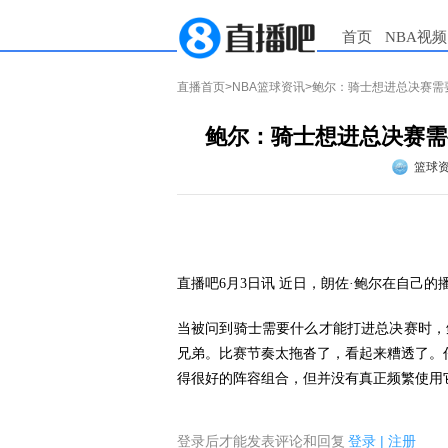
首页
NBA视频
直播首页
>
NBA篮球资讯
>鲍尔：骑士想进总决赛需
鲍尔：骑士想进总决赛需
篮球
直播吧6月3日讯 近日，朗佐·鲍尔在自己的播客节
当被问到骑士需要什么才能打进总决赛时，
兄弟。比赛节奏太拖沓了，看起来糟透了。
得很好的阵容组合，但并没有真正频繁使用
登录后才能发表评论和回复
登录
|
注册