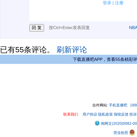
2.发言请遵守国家法律法规.
登录
|
注册
3.禁止发布任何宣传、广告、侮辱攻击他人、刷屏等信
按Ctrl+Enter发表回复
NB
已有
55
条评论。
刷新评论
下载直播吧APP，查看55条精彩
合作网站:
手机直播吧
18
联系我们
用户协议
隐私政策
报错反馈
投诉
闽网文(2020)0082-0
营业执照