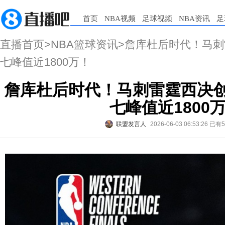
首页
NBA视频
足球视频
NBA资讯
足
直播首页
>
NBA篮球资讯
>詹库杜后时代！马刺
七峰值近1800万！
詹库杜后时代！马刺雷霆西决创
七峰值近1800
联盟发言人
2026-06-03 06:53:26
已有