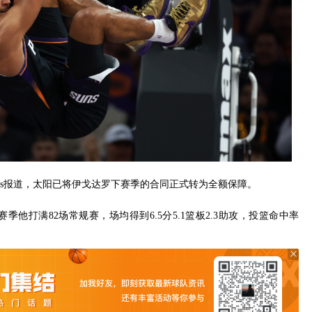
rks报道，太阳已
将
伊戈达罗
下赛季的合同正式转为全额保障。
赛季他打满82场常规赛，场均得到6.5分5.1篮板2.3助攻，投篮命中率