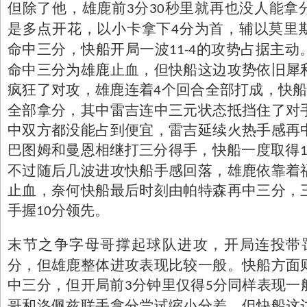
但除了他，雄鹿前
分
秒里就再也没人能拿
3
30
是多点开花，以小卡拿下
分为首，辅以莫里
4
命中三分，快船开局一波
的攻势占据主动
11-4
命中三分为雄鹿止血，但快船这边攻势依旧犀
疯狂了对攻，雄鹿连着
个回合全部打成，快
4
全部拿分，其中雷吉连中三元状态抵挡住了对
中双方都没能占到便宜，雷吉延续火热手感再
巴图姆和曼恩相继打三分得手，快船一度取得
不过随后几波进攻快船手感回落，雄鹿依靠着
止血，奈何快船最后时刻由帕特森再中三分，
手握
分领先。
10
末节之争字母哥撑起球队进攻，开局连投带
分，但雄鹿整体进攻表现比较一般。快船方面
中三分，但开局前
分钟里仅得
分同样表现一
3
5
哥和洛佩兹联手拿分尝试缩小分差，但快船这