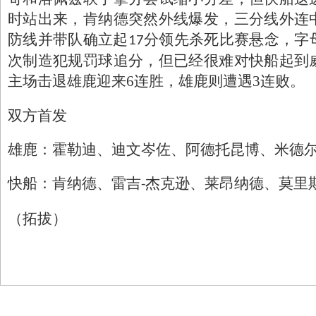
时站出来，肯纳德突然外线爆发，三分线外连
防线并带队确立起
分领先杀死比赛悬念，字
17
次制造犯规罚球追分，但已经很难对快船起到
主场击退雄鹿迎来6连胜，雄鹿则遭遇3连败。
双方首发
雄鹿：霍勒迪、迪文岑佐、阿德托昆博、米德
快船：肯纳德、雷吉
杰克逊、莱昂纳德、莫里
-
（拓拔）