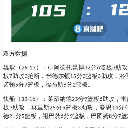
双方数据
雄鹿（
）：
阿德托昆博
分
篮板
助攻
29-17
G-
32
6
3
板
助攻
抢断，米德尔顿
分
篮板
助攻，洛
7
3
15
3
3
诺顿
分
篮板，福布斯
分
篮板。
5
7
8
2
快船（
）：莱昂纳德
分
篮板
助攻，雷
32-16
23
9
8
板
助攻，莫里斯
分
篮板
助攻，曼恩
分
3
25
5
3
14
6
德
分
篮板，祖巴茨
分
篮板，巴图姆
分
篮
21
5
6
9
8
7