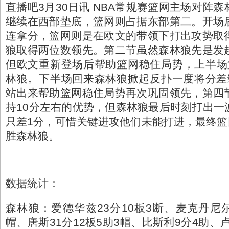
直播吧3月30日讯 NBA常规赛篮网主场对阵
继续在西部垫底，篮网则占据东部第二。开场
连拿分，篮网则是在欧文的带领下打出攻势取
狼取得两位数领先。第二节虽然森林狼先是发
但欧文重新登场后帮助篮网稳住局势，上半场篮
林狼。下半场回来森林狼掀起反扑一度将分差
站出来帮助篮网稳住局势再次巩固领先，第四
持10分左右的优势，但森林狼最后时刻打出一
只差1分，可惜关键进攻他们未能打进，最终篮网主
胜森林狼。
数据统计：
森林狼：爱德华兹23分10板3断、麦克丹尼尔
帽、唐斯31分12板5助3帽、比斯利9分4助、卢