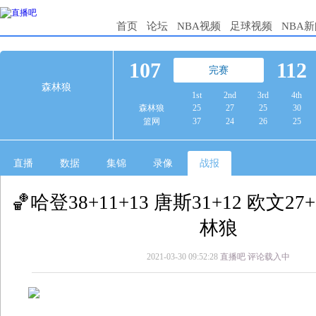
首页
论坛
NBA视频
足球视频
NBA
107
112
完赛
森林狼
1st
2nd
3rd
4th
森林狼
25
27
25
30
篮网
37
24
26
25
直播
数据
集锦
录像
战报
🏀哈登38+11+13 唐斯31+12 欧文2
林狼
2021-03-30 09:52:28
直播吧
评论载入中