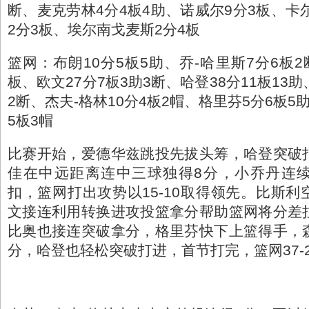
断、麦克劳林4分4板4助、诺威尔9分3板、卡
2分3板、埃尔南戈麦斯2分4板
篮网：布朗10分5板5助、乔-哈里斯7分6板2
板、欧文27分7板3助3断、哈登38分11板13助
2断、杰夫-格林10分4板2帽、格里芬5分6板5
5板3帽
比赛开始，爱德华兹跳投先拔头筹，哈登突破
佳在中远距离连中三球独得8分，小乔丹连
扣，篮网打出攻势以15-10取得领先。比斯
文接连利用转换进攻投篮拿分帮助篮网将分差
比奥也接连突破拿分，格里芬快下上篮得手，
分，哈登也轻松突破打进，首节打完，篮网37-