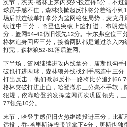
次节，杰夫-格林上来内突外投连得5分，不过
球员手感不佳，森林狼掀起反扑将分差缩小到1
场后就连续单打拿分为篮网稳住局势，麦克丹
续连中三分，哈登也突破上篮打进，布朗连
分，篮网54-42仍旧领先12分。卡尔弗空位三
格林追身回应三分，接着两队都是通过杀入内
打完，森林狼52-61落后篮网。
下半场，篮网继续进攻内线拿分，唐斯也勾手
破也打进两球，森林狼外线找到手感连中三分
打出反击，他们掀起反扑一路将比分追到66-7
格林突破打进止血，哈登撤步三分毫不手软，
犯规，依靠哈登的发挥篮网再次巩固领先，三节
77领先10分。
末节，哈登手感仍旧火热继续投进三分，比斯
远投，乔-哈里斯连投带罚拿下4分，唐斯也独