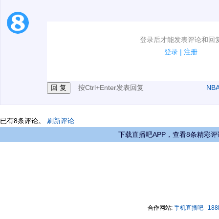
1.电脑端新用户可以发表评论了！
登录后才能发表评论和回
2.发言请遵守国家法律法规.
登录
|
注册
3.禁止发布任何宣传、广告、侮辱攻击他人、刷屏等信
按Ctrl+Enter发表回复
NB
已有
8
条评论。
刷新评论
下载直播吧APP，查看8条精彩评
合作网站:
手机直播吧
18