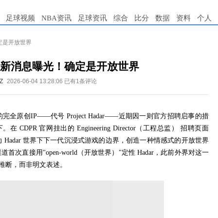
足球视频
NBA资讯
足球资讯
综合
比分
数据
资料
个人
确定是开放世界
IP新消息曝光！确定是开放世界
Z
2026-06-04 13:28:06
已有1条评论
多年的完全原创IP——代号 Project Hadar——近期因一则官方招聘启事的措
R 官网挂出的 Engineering Director（工程总监）​ 招聘页面
 Hadar 世界下下一代沉浸式游戏的边界，创造一种情感式的开放世界
直接用"open-world（开放世界）"定性 Hadar，此前外界对这一
验推断，而非明文表述。