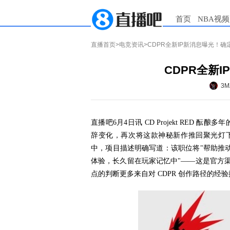
首页
NBA视频
直播首页
>
电竞资讯
>CDPR全新IP新消息曝光！
CDPR全新
3M
直播吧6月4日讯 CD Projekt RED 酝酿
辞变化，再次将这款神秘新作推回聚光灯下。在 CDP
中，项目描述明确写道：该职位将"帮助推动
体验，长久留在玩家记忆中"——这是官方渠道首次
点的判断更多来自对 CDPR 创作路径的经