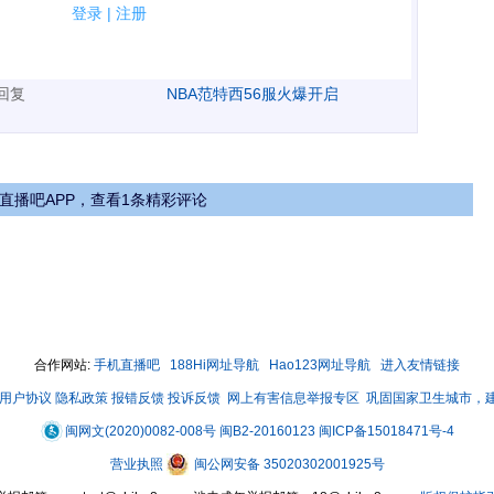
规.
登录
|
注册
广告、侮辱攻击他人、刷屏等信息.
表回复
NBA范特西56服火爆开启
直播吧APP，查看1条精彩评论
合作网站:
手机直播吧
188Hi网址导航
Hao123网址导航
进入友情链接
用户协议
隐私政策
报错反馈
投诉反馈
网上有害信息举报专区
巩固国家卫生城市，
闽网文(2020)0082-008号
闽B2-20160123
闽ICP备15018471号-4
营业执照
闽公网安备 35020302001925号