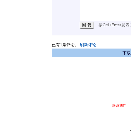
2.发言请遵守国家法律法
3.禁止发布任何宣传、
按Ctrl+Enter发
已有
1
条评论。
刷新评论
下载
联系我们